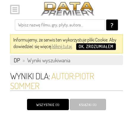
?
Informujemy, że serwis ten wykorzystuje pliki Cookie. Aby
dowiedzieć się więcej
kliknij tutaj
.
OK, ZROZUMIAŁEM
DP
»
Wyniki wyszukiwania
WYNIKI DLA:
AUTOR:PIOTR
SOMMER
WSZYSTKIE (1)
KSIĄŻKI (1)