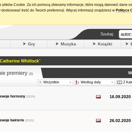
ie plików Cookie. Za ich pomocą zbieramy informacje, które mogą stanowić dane o
15. urodziny DataPremiery.pl
 dostosować treść do Twoich preferencji. Więcej informacji znajdziesz w
Polityce 
Szukaj:
y
Gry
Muzyka
Książki
 Catherine Whitlock
"
nie premiery
W
(2)
Wszystkie
Według daty
Z Kat
j swoje hormony
16.09.2020
(2020)
 swoje bakterie
26.02.2020
(2020)