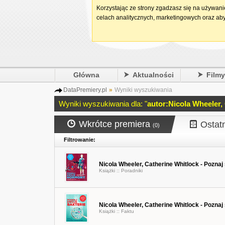
Korzystając ze strony zgadzasz się na używan
celach analitycznych, marketingowych oraz aby
Główna
Aktualności
Film
DataPremiery.pl
»
Wyniki wyszukiwania
Wyniki wyszukiwania dla: "
autor:Nicola Wheeler,
Wkrótce premiera
Ostat
(0)
Filtrowanie:
Nicola Wheeler, Catherine Whitlock - Pozna
Książki ::
Poradniki
Nicola Wheeler, Catherine Whitlock - Poznaj
Książki ::
Faktu