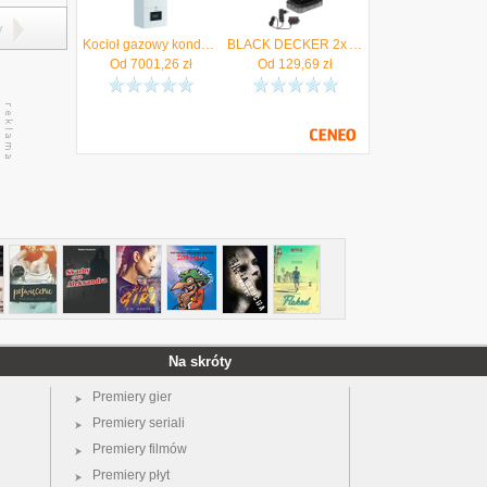
y
Kocioł gazowy kondensacyjny MCR4 19 1funkcyjny De Dietrich Autoryzowany Sprzedawca !! 7857044
BLACK DECKER 2x Akumulator Li-Ion 18V 2,0Ah PowerConnect BDL2018S + Ładowarka - Autoryzowany Dystrybutor
Od
7001,26
zł
Od
129,69
zł
Na skróty
Premiery gier
Premiery seriali
Premiery filmów
Premiery płyt