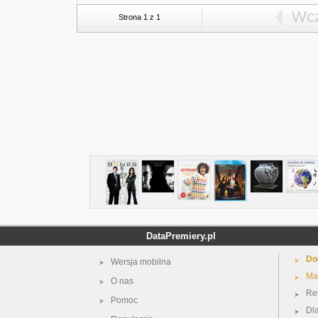
Wcz
Strona 1 z 1
DataPremiery.pl
Do
Wersja mobilna
Ma
O nas
Re
Pomoc
Dl