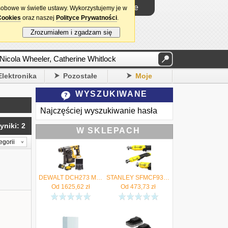
Logowanie
sobowe w świetle ustawy. Wykorzystujemy je w
Cookies
oraz naszej
Polityce Prywatności
.
Zrozumiałem i zgadzam się
Elektronika
Pozostałe
Moje
WYSZUKIWANE
Najczęściej wyszukiwanie hasła
yniki: 2
W SKLEPACH
egorii
DEWALT DCH273 Młotowiertarka SDS+ 18V 2x 5Ah ładowarka + Zestaw dłut, wierteł 11el. - Autoryzowany Dystrybutor
STANLEY SFMCF930B Grzechotka akumulatorowa 3/8" 18V 47Nm FatMax V20 - Autoryzowany Dystrybutor
Od
1625,62
zł
Od
473,73
zł