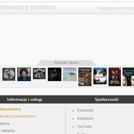
eśniejsze premiery
Następne premier
Recently Viewed
Informacje i usługi
Społeczność
daj premierę
Facebook
teriały prasowe/promo
Instagram
klama
YouTube
a sklepów