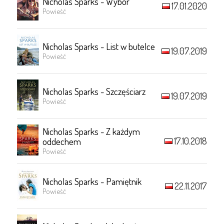
Nicholas Sparks - Wybór
17.01.2020
Powieść
Nicholas Sparks - List w butelce
19.07.2019
Powieść
Nicholas Sparks - Szczęściarz
19.07.2019
Powieść
Nicholas Sparks - Z każdym
17.10.2018
oddechem
Powieść
Nicholas Sparks - Pamiętnik
22.11.2017
Powieść