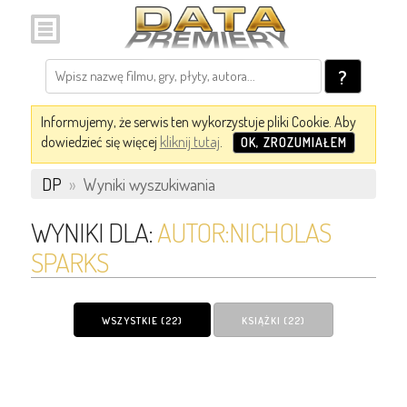
?
Informujemy, że serwis ten wykorzystuje pliki Cookie. Aby
dowiedzieć się więcej
kliknij tutaj
.
OK, ZROZUMIAŁEM
DP
»
Wyniki wyszukiwania
WYNIKI DLA:
AUTOR:NICHOLAS
SPARKS
WSZYSTKIE (22)
KSIĄŻKI (22)