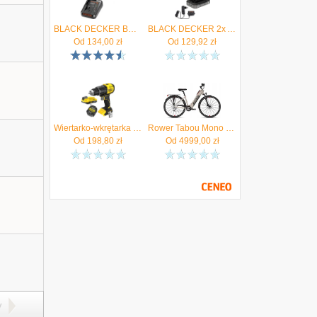
BLACK DECKER BDC1A Szybka ładowarka do akumulatorów 14,4-18V + Akumulator 4.0Ah - Autoryzowany Dystrybutor
BLACK DECKER 2x Akumulator Li-Ion 18V 2,0Ah PowerConnect BDL2018S + Ładowarka - Autoryzowany Dystrybutor
Od
134,00
zł
Od
129,92
zł
Wiertarko-wkrętarka 18V V20 udarowa 60Nm body Stanley SFMCD716B aku 2Ah ład - Autoryzowany Dystrybutor
Rower Tabou Mono Up Eco Jr KOŁO 26'' beige/red*AUTORYZOWANY SPRZEDAWCA TABOU*
Od
198,80
zł
Od
4999,00
zł
y