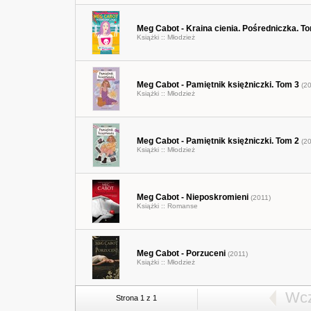
Meg Cabot - Kraina cienia. Pośredniczka. T
Książki ::
Młodzież
Meg Cabot - Pamiętnik księżniczki. Tom 3
(20
Książki ::
Młodzież
Meg Cabot - Pamiętnik księżniczki. Tom 2
(20
Książki ::
Młodzież
Meg Cabot - Nieposkromieni
(2011)
Książki ::
Romanse
Meg Cabot - Porzuceni
(2011)
Książki ::
Młodzież
Wcz
Strona 1 z 1