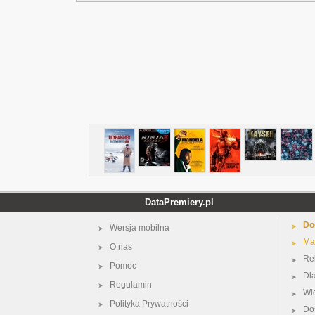
DataPremiery.pl
Do
Wersja mobilna
Ma
O nas
Re
Pomoc
Dl
Regulamin
Wi
Polityka Prywatności
Do