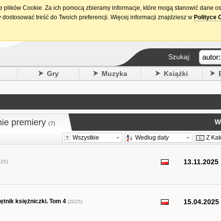
ie plików Cookie. Za ich pomocą zbieramy informacje, które mogą stanowić dane o
15. urodziny DataPremiery.pl
 dostosować treść do Twoich preferencji. Więcej informacji znajdziesz w
Polityce 
Szukaj:
y
Gry
Muzyka
Książki
nie premiery
W
(7)
Wszystkie
Według daty
Z Kat
13.11.2025
25)
tnik księżniczki. Tom 4
15.04.2025
(2025)