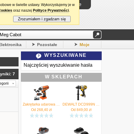
Logowanie
sobowe w świetle ustawy. Wykorzystujemy je w
Cookies
oraz naszej
Polityce Prywatności
.
Zrozumiałem i zgadzam się
Elektronika
Pozostałe
Moje
WYSZUKIWANE
Najczęściej wyszukiwanie hasła
yniki: 7
W SKLEPACH
egorii
Zakrętarka udarowa akumulatorowa 18V 155Nm 2Ah akc BLACK DECKER BDCIM18D1A - Autoryzowany Dystrybutor
DEWALT DCD999N Wiertarko-wkrętarka udarowa 18V 126Nm "body" - Autoryzowany Dystrybutor
Od
268,40
zł
Od
849,00
zł