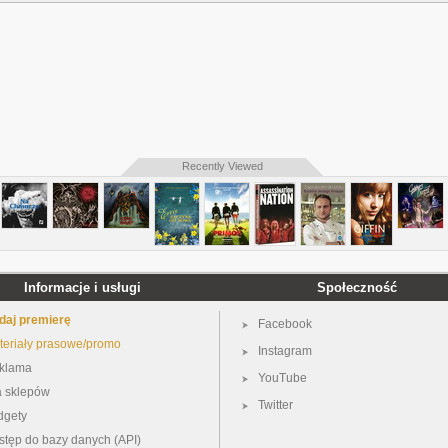
Recently Viewed
Informacje i usługi
Społeczność
daj premierę
Facebook
teriały prasowe/promo
Instagram
klama
YouTube
a sklepów
Twitter
dgety
stęp do bazy danych (API)