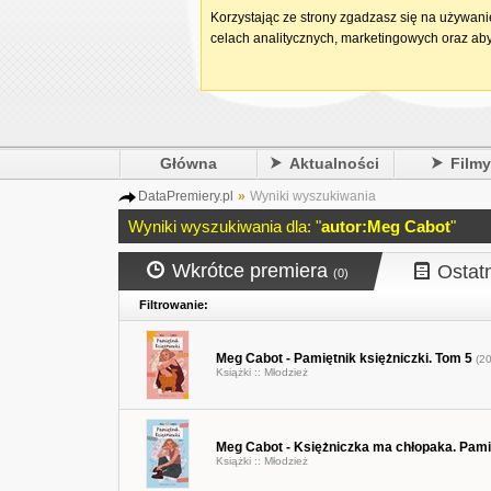
Korzystając ze strony zgadzasz się na używan
celach analitycznych, marketingowych oraz aby
Główna
Aktualności
Film
DataPremiery.pl
»
Wyniki wyszukiwania
Wyniki wyszukiwania dla: "
autor:Meg Cabot
"
Wkrótce premiera
Ostat
(0)
Filtrowanie:
Meg Cabot - Pamiętnik księżniczki. Tom 5
(20
Książki ::
Młodzież
Meg Cabot - Księżniczka ma chłopaka. Pamię
Książki ::
Młodzież