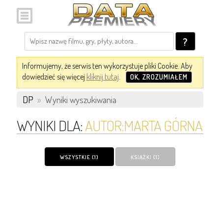
?
Informujemy, że serwis ten wykorzystuje pliki Cookie. Aby
dowiedzieć się więcej
kliknij tutaj
.
OK, ZROZUMIAŁEM
DP
»
Wyniki wyszukiwania
WYNIKI DLA:
AUTOR:MARTA GÓRNA
WSZYSTKIE (1)
KSIĄŻKI (1)