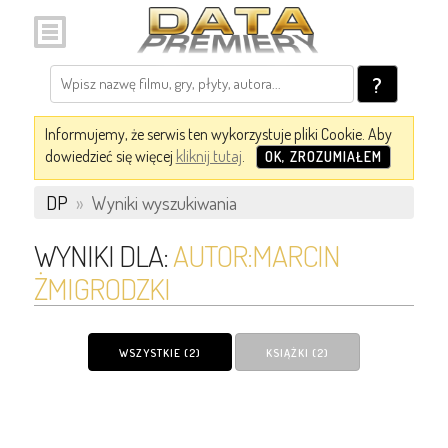
?
Informujemy, że serwis ten wykorzystuje pliki Cookie. Aby
dowiedzieć się więcej
kliknij tutaj
.
OK, ZROZUMIAŁEM
DP
»
Wyniki wyszukiwania
WYNIKI DLA:
AUTOR:MARCIN
ŻMIGRODZKI
WSZYSTKIE (2)
KSIĄŻKI (2)