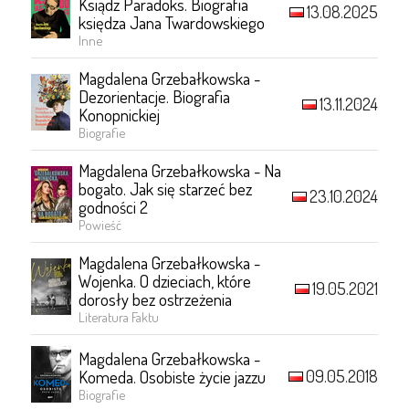
Ksiądz Paradoks. Biografia
13.08.2025
księdza Jana Twardowskiego
Inne
Magdalena Grzebałkowska -
Dezorientacje. Biografia
13.11.2024
Konopnickiej
Biografie
Magdalena Grzebałkowska - Na
bogato. Jak się starzeć bez
23.10.2024
godności 2
Powieść
Magdalena Grzebałkowska -
Wojenka. O dzieciach, które
19.05.2021
dorosły bez ostrzeżenia
Literatura Faktu
Magdalena Grzebałkowska -
09.05.2018
Komeda. Osobiste życie jazzu
Biografie