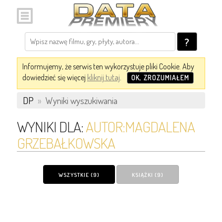
?
Informujemy, że serwis ten wykorzystuje pliki Cookie. Aby
dowiedzieć się więcej
kliknij tutaj
.
OK, ZROZUMIAŁEM
DP
»
Wyniki wyszukiwania
WYNIKI DLA:
AUTOR:MAGDALENA
GRZEBAŁKOWSKA
WSZYSTKIE (9)
KSIĄŻKI (9)