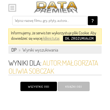
?
Informujemy, że serwis ten wykorzystuje pliki Cookie. Aby
dowiedzieć się więcej
kliknij tutaj
.
OK, ZROZUMIAŁEM
DP
»
Wyniki wyszukiwania
WYNIKI DLA:
AUTOR:MAŁGORZATA
OLIWIA SOBCZAK
WSZYSTKIE (10)
KSIĄŻKI (10)