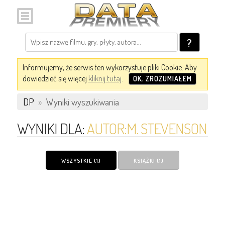
?
Informujemy, że serwis ten wykorzystuje pliki Cookie. Aby
dowiedzieć się więcej
kliknij tutaj
.
OK, ZROZUMIAŁEM
DP
»
Wyniki wyszukiwania
WYNIKI DLA:
AUTOR:M. STEVENSON
WSZYSTKIE (1)
KSIĄŻKI (1)