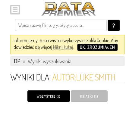
?
Informujemy, że serwis ten wykorzystuje pliki Cookie. Aby
dowiedzieć się więcej
kliknij tutaj
.
OK, ZROZUMIAŁEM
DP
»
Wyniki wyszukiwania
WYNIKI DLA:
AUTOR:LUKE SMITH
WSZYSTKIE (1)
KSIĄŻKI (1)