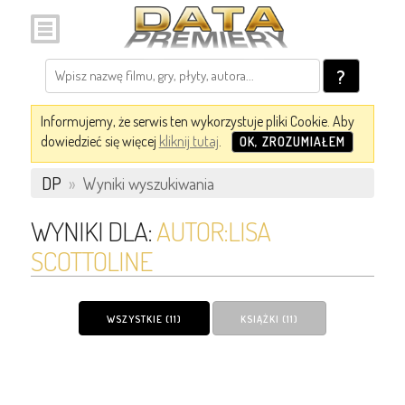
?
Informujemy, że serwis ten wykorzystuje pliki Cookie. Aby
dowiedzieć się więcej
kliknij tutaj
.
OK, ZROZUMIAŁEM
DP
»
Wyniki wyszukiwania
WYNIKI DLA:
AUTOR:LISA
SCOTTOLINE
WSZYSTKIE (11)
KSIĄŻKI (11)