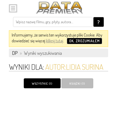
?
Informujemy, że serwis ten wykorzystuje pliki Cookie. Aby
dowiedzieć się więcej
kliknij tutaj
.
OK, ZROZUMIAŁEM
DP
»
Wyniki wyszukiwania
WYNIKI DLA:
AUTOR:LIDIA SURINA
WSZYSTKIE (1)
KSIĄŻKI (1)