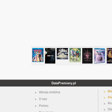
DataPremiery.pl
Do
Wersja mobilna
Ma
O nas
Re
Pomoc
Dl