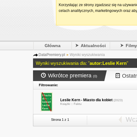
Korzystając ze strony zgadzasz się na używan
celach analitycznych, marketingowych oraz aby
Główna
Aktualności
Film
DataPremiery.pl
»
Wyniki wyszukiwania
Wyniki wyszukiwania dla: "
autor:Leslie Kern
"
Wkrótce premiera
Ostat
(0)
Filtrowanie:
Leslie Kern - Miasto dla kobiet
(2023)
Książki ::
Faktu
Wcz
Strona 1 z 1