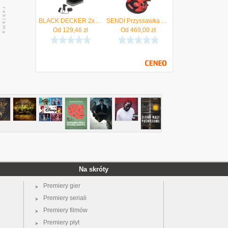
BLACK DECKER 2x Akumulator Li-Ion 18V 2,0Ah PowerConnect BDL2018S + Ładowarka - Autoryzowany Dystrybutor
SENDI Przyssawka do płytek automatyczna próżniowa ASC-21 NG - Autoryzowany Dystrybutor
Od
129,46
zł
Od
469,00
zł
Na skróty
Premiery gier
Premiery seriali
Premiery filmów
Premiery płyt