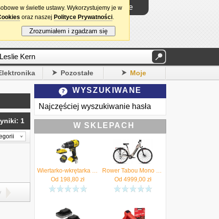
Logowanie
sobowe w świetle ustawy. Wykorzystujemy je w
Cookies
oraz naszej
Polityce Prywatności
.
Zrozumiałem i zgadzam się
Elektronika
Pozostałe
Moje
WYSZUKIWANE
Najczęściej wyszukiwanie hasła
yniki: 1
W SKLEPACH
egorii
Wiertarko-wkrętarka 18V V20 udarowa 60Nm body Stanley SFMCD716B aku 2Ah ład - Autoryzowany Dystrybutor
Rower Tabou Mono Up Eco Jr KOŁO 26'' beige/red*AUTORYZOWANY SPRZEDAWCA TABOU*
Od
198,80
zł
Od
4999,00
zł
y