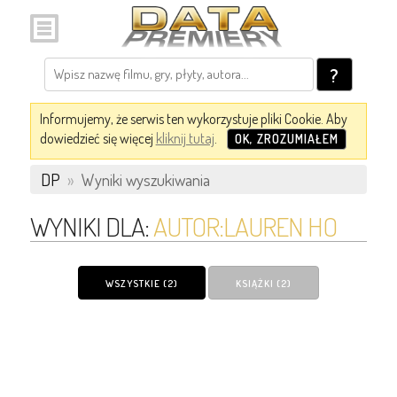
?
Informujemy, że serwis ten wykorzystuje pliki Cookie. Aby
dowiedzieć się więcej
kliknij tutaj
.
OK, ZROZUMIAŁEM
DP
»
Wyniki wyszukiwania
WYNIKI DLA:
AUTOR:LAUREN HO
WSZYSTKIE (2)
KSIĄŻKI (2)