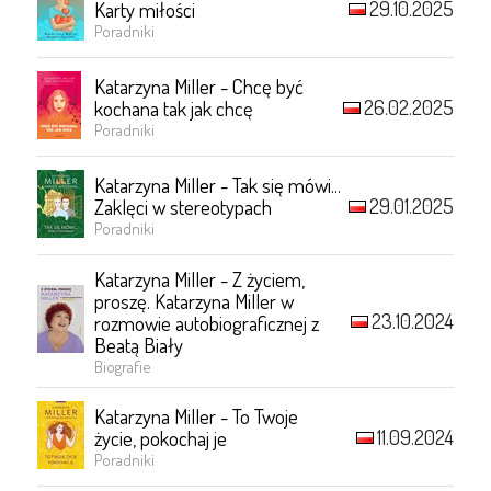
29.10.2025
Karty miłości
Poradniki
Katarzyna Miller - Chcę być
26.02.2025
kochana tak jak chcę
Poradniki
Katarzyna Miller - Tak się mówi...
29.01.2025
Zaklęci w stereotypach
Poradniki
Katarzyna Miller - Z życiem,
proszę. Katarzyna Miller w
23.10.2024
rozmowie autobiograficznej z
Beatą Biały
Biografie
Katarzyna Miller - To Twoje
11.09.2024
życie, pokochaj je
Poradniki