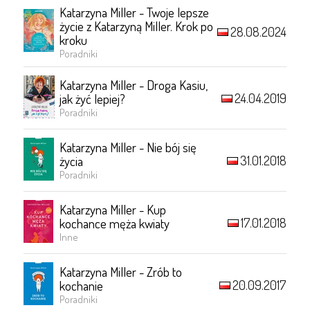
Katarzyna Miller - Twoje lepsze
życie z Katarzyną Miller. Krok po
28.08.2024
kroku
Poradniki
Katarzyna Miller - Droga Kasiu,
24.04.2019
jak żyć lepiej?
Poradniki
Katarzyna Miller - Nie bój się
31.01.2018
życia
Poradniki
Katarzyna Miller - Kup
17.01.2018
kochance męża kwiaty
Inne
Katarzyna Miller - Zrób to
20.09.2017
kochanie
Poradniki