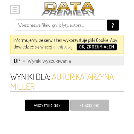
?
Informujemy, że serwis ten wykorzystuje pliki Cookie. Aby
dowiedzieć się więcej
kliknij tutaj
.
OK, ZROZUMIAŁEM
DP
»
Wyniki wyszukiwania
WYNIKI DLA:
AUTOR:KATARZYNA
MILLER
WSZYSTKIE (19)
KSIĄŻKI (19)