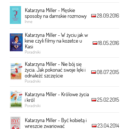
Katarzyna Miller - Męskie
28.09.2016
sposoby na damskie rozmowy
Inne
Katarzyna Miller - W życiu jak w
kinie czyli filmy na kozetce u
18.05.2016
Kasi
Poradniki
Katarzyna Miller - Nie bój się
życia. Jak pokonać swoje lęki i
08.07.2015
odnaleźć szczęście
Poradniki
Katarzyna Miller - Królowe życia
25.02.2015
i król
Poradniki
Katarzyna Miller - Być kobietą i
23.04.2014
wreszcie zwariować