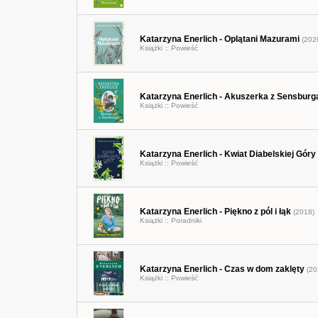
Katarzyna Enerlich - Oplątani Mazurami
(202
Książki ::
Powieść
Katarzyna Enerlich - Akuszerka z Sensburg
Książki ::
Powieść
Katarzyna Enerlich - Kwiat Diabelskiej Góry
Książki ::
Powieść
Katarzyna Enerlich - Piękno z pól i łąk
(2018)
Książki ::
Poradniki
Katarzyna Enerlich - Czas w dom zaklęty
(20
Książki ::
Powieść