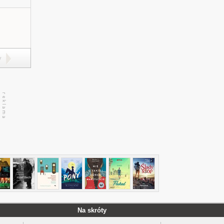
y
Na skróty