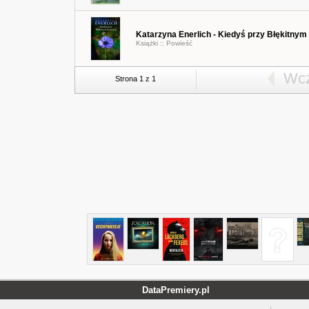
Katarzyna Enerlich - Kiedyś przy Błękitnym
Książki ::
Powieść
Wcz
Strona 1 z 1
DataPremiery.pl