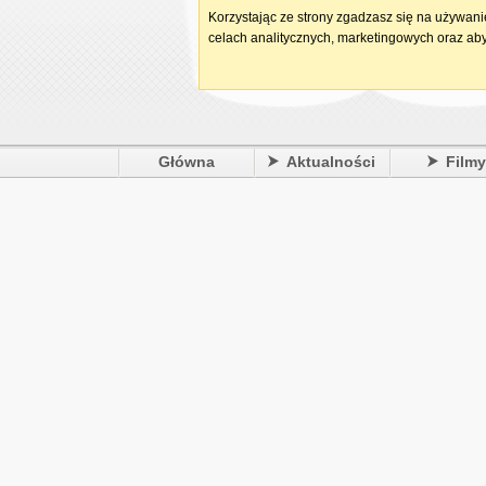
Korzystając ze strony zgadzasz się na używan
celach analitycznych, marketingowych oraz aby
Główna
Aktualności
Film