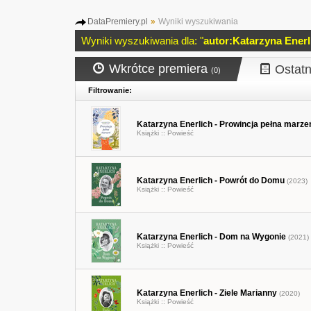
DataPremiery.pl
»
Wyniki wyszukiwania
Wyniki wyszukiwania dla: "
autor:Katarzyna Enerl
Wkrótce premiera
Ostatn
(0)
Filtrowanie:
Katarzyna Enerlich - Prowincja pełna marze
Książki ::
Powieść
Katarzyna Enerlich - Powrót do Domu
(2023)
Książki ::
Powieść
Katarzyna Enerlich - Dom na Wygonie
(2021)
Książki ::
Powieść
Katarzyna Enerlich - Ziele Marianny
(2020)
Książki ::
Powieść