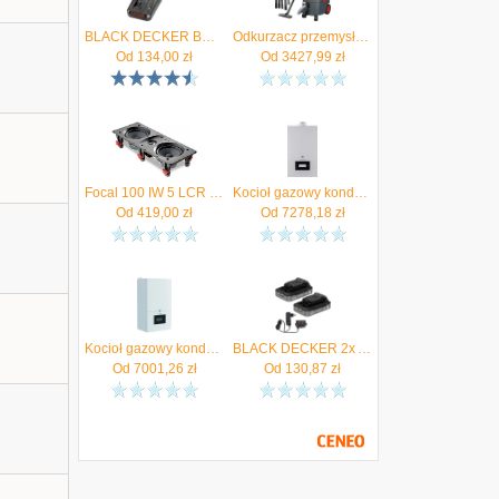
BLACK DECKER BDC1A Szybka ładowarka do akumulatorów 14,4-18V + Akumulator 4.0Ah - Autoryzowany Dystrybutor
Odkurzacz przemysłowy 1600W 35l Starmix iPulse L-1635 Basic + Płyta Unifix - Autoryzowany Dystrybutor
Od
134,00
zł
Od
3427,99
zł
Focal 100 IW 5 LCR | Głośnik do zabudowy | Gwarancja PL | Autoryzowany DEALER
Kocioł gazowy kondensacyjny 2-funkcyjny MCR4 19/20 MI De Dietrich Autoryzowany Sprzedawca !!
Od
419,00
zł
Od
7278,18
zł
Kocioł gazowy kondensacyjny MCR4 19 1funkcyjny De Dietrich Autoryzowany Sprzedawca !! 7857044
BLACK DECKER 2x Akumulator Li-Ion 18V 2,0Ah PowerConnect BDL2018S + Ładowarka - Autoryzowany Dystrybutor
Od
7001,26
zł
Od
130,87
zł