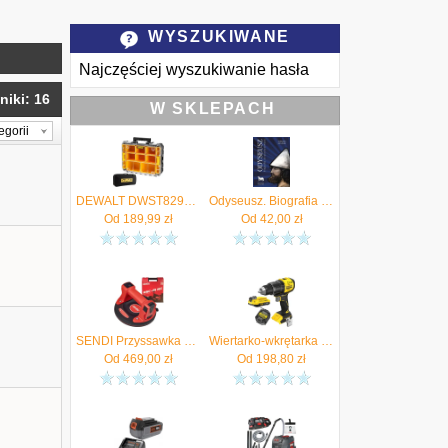
WYSZUKIWANE
Najczęściej wyszukiwanie hasła
niki: 16
W SKLEPACH
egorii
DEWALT DWST82968-1 Skrzynia Organizer TSTAK V 2.0 + torba narzędziowa - Autoryzowany Dystrybutor
Odyseusz. Biografia nieautoryzowana
Od
189,99
zł
Od
42,00
zł
SENDI Przyssawka do płytek automatyczna próżniowa ASC-21 NG - Autoryzowany Dystrybutor
Wiertarko-wkrętarka 18V V20 udarowa 60Nm body Stanley SFMCD716B aku 2Ah ład - Autoryzowany Dystrybutor
Od
469,00
zł
Od
198,80
zł