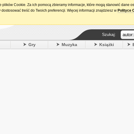
ie plików Cookie. Za ich pomocą zbieramy informacje, które mogą stanowić dane o
15. urodziny DataPremiery.pl
 dostosować treść do Twoich preferencji. Więcej informacji znajdziesz w
Polityce 
Szukaj:
y
Gry
Muzyka
Książki