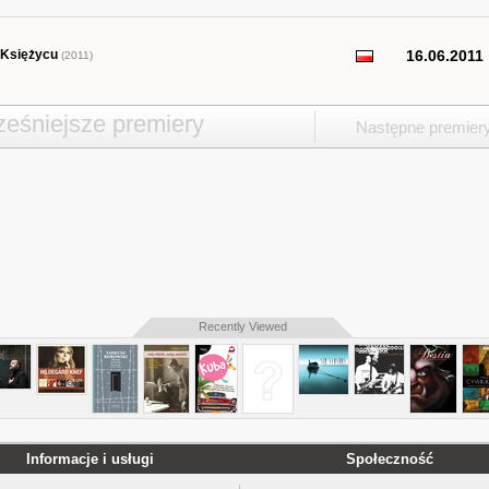
 Księżycu
16.06.2011
(2011)
eśniejsze premiery
Następne premier
Recently Viewed
Informacje i usługi
Społeczność