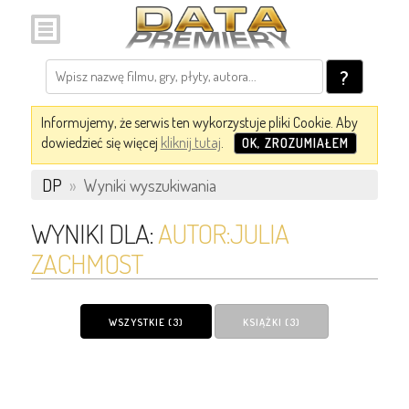
?
Informujemy, że serwis ten wykorzystuje pliki Cookie. Aby
dowiedzieć się więcej
kliknij tutaj
.
OK, ZROZUMIAŁEM
DP
»
Wyniki wyszukiwania
WYNIKI DLA:
AUTOR:JULIA
ZACHMOST
WSZYSTKIE (3)
KSIĄŻKI (3)