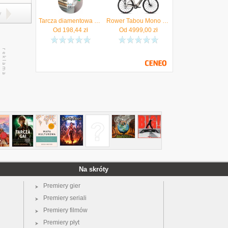
y
Tarcza diamentowa do ceramiki, gresu 115 x 22,23mm Distar - Autoryzowany Dystrybutor
Rower Tabou Mono Up Eco Jr KOŁO 26'' beige/red*AUTORYZOWANY SPRZEDAWCA TABOU*
Od
198,44
zł
Od
4999,00
zł
Na skróty
Premiery gier
Premiery seriali
Premiery filmów
Premiery płyt