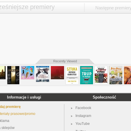
eśniejsze premiery
Następne premier
Recently Viewed
Informacje i usługi
Społeczność
daj premierę
Facebook
teriały prasowe/promo
Instagram
klama
YouTube
a sklepów