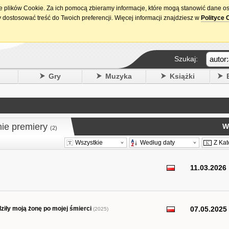
ie plików Cookie. Za ich pomocą zbieramy informacje, które mogą stanowić dane o
15. urodziny DataPremiery.pl
 dostosować treść do Twoich preferencji. Więcej informacji znajdziesz w
Polityce 
Szukaj:
y
Gry
Muzyka
Książki
nie premiery
W
(2)
Wszystkie
Według daty
Z Kat
11.03.2026
dziły moją żonę po mojej śmierci
07.05.2025
(2025)