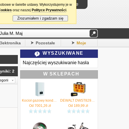
Logowanie
sobowe w świetle ustawy. Wykorzystujemy je w
Cookies
oraz naszej
Polityce Prywatności
.
Zrozumiałem i zgadzam się
Elektronika
Pozostałe
Moje
WYSZUKIWANE
Najczęściej wyszukiwanie hasła
yniki: 2
W SKLEPACH
egorii
Kocioł gazowy kondensacyjny MCR4 19 1funkcyjny De Dietrich Autoryzowany Sprzedawca !! 7857044
DEWALT DWST82968-1 Skrzynia Organizer TSTAK V 2.0 + torba narzędziowa - Autoryzowany Dystrybutor
Od
7001,26
zł
Od
189,99
zł