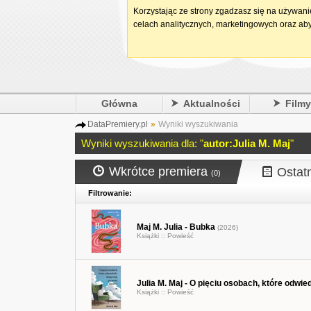
Korzystając ze strony zgadzasz się na używan
celach analitycznych, marketingowych oraz aby
Główna
Aktualności
Film
DataPremiery.pl
»
Wyniki wyszukiwania
Wyniki wyszukiwania dla: "
autor:Julia M. Maj
"
Wkrótce premiera
Ostat
(0)
Filtrowanie:
Maj M. Julia - Bubka
(2026)
Książki ::
Powieść
Julia M. Maj - O pięciu osobach, które odwie
Książki ::
Powieść