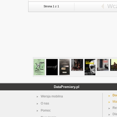
Wcz
Strona 1 z 1
DataPremiery.pl
Do
Wersja mobilna
Ma
O nas
Re
Pomoc
Dl