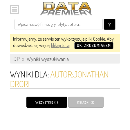
?
Informujemy, że serwis ten wykorzystuje pliki Cookie. Aby
dowiedzieć się więcej
kliknij tutaj
.
OK, ZROZUMIAŁEM
DP
»
Wyniki wyszukiwania
WYNIKI DLA:
AUTOR:JONATHAN
DRORI
WSZYSTKIE (1)
KSIĄŻKI (1)