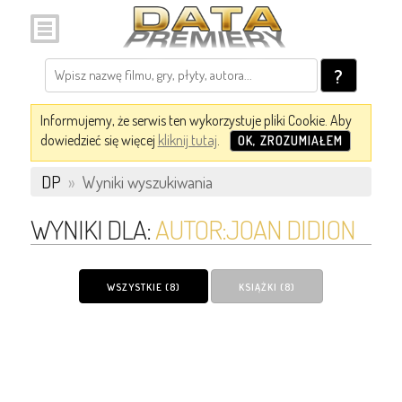
?
Informujemy, że serwis ten wykorzystuje pliki Cookie. Aby
dowiedzieć się więcej
kliknij tutaj
.
OK, ZROZUMIAŁEM
DP
»
Wyniki wyszukiwania
WYNIKI DLA:
AUTOR:JOAN DIDION
WSZYSTKIE (8)
KSIĄŻKI (8)