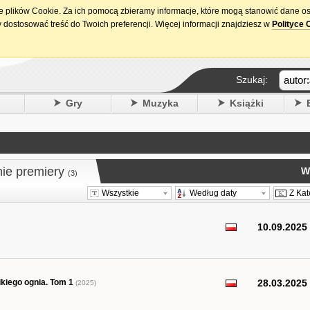
ie plików Cookie. Za ich pomocą zbieramy informacje, które mogą stanowić dane o
15. urodziny DataPremiery.pl
 dostosować treść do Twoich preferencji. Więcej informacji znajdziesz w
Polityce 
Szukaj:
y
Gry
Muzyka
Książki
nie premiery
W
(3)
Wszystkie
Według daty
Z Kat
10.09.2025
ikiego ognia. Tom 1
28.03.2025
(2025)