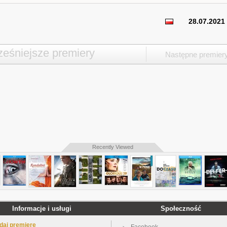
28.07.2021
eśniejsze premiery
Następne premier
Recently Viewed
Informacje i usługi
Społeczność
daj premierę