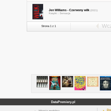
Jen Williams - Czerwony wilk
(2021)
Książki ::
Sensacja
Wcz
Strona 1 z 1
DataPremiery.pl
Do