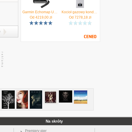
Garmin Echomap Uhd 92Sv Z Przetwornikiem Gt56Uhd-Tm 6 Salonów Firmowych Autoryzowany Partner
Kocioł gazowy kondensacyjny 2-funkcyjny MCR4 19/20 MI De Dietrich Autoryzowany Sprzedawca !!
Od
4219,00
zł
Od
7278,18
zł
y
Na skróty
Premiery gier