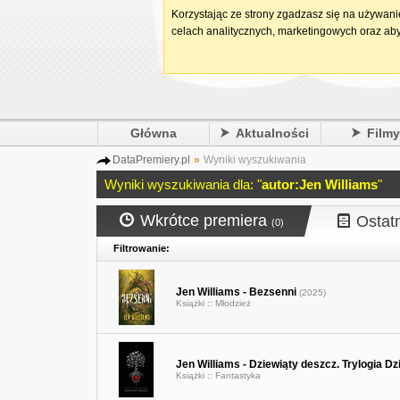
Korzystając ze strony zgadzasz się na używan
celach analitycznych, marketingowych oraz aby
Główna
Aktualności
Film
DataPremiery.pl
»
Wyniki wyszukiwania
Wyniki wyszukiwania dla: "
autor:Jen Williams
"
Wkrótce premiera
Ostat
(0)
Filtrowanie:
Jen Williams - Bezsenni
(2025)
Książki ::
Młodzież
Jen Williams - Dziewiąty deszcz. Trylogia Dz
Książki ::
Fantastyka