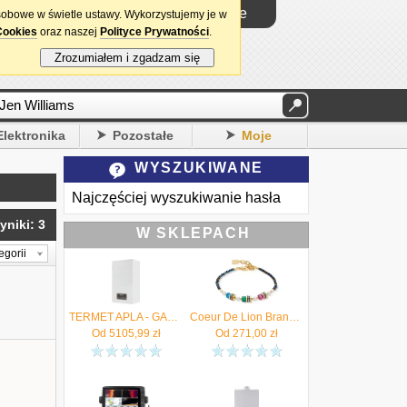
Logowanie
sobowe w świetle ustawy. Wykorzystujemy je w
Cookies
oraz naszej
Polityce Prywatności
.
Zrozumiałem i zgadzam się
Elektronika
Pozostałe
Moje
WYSZUKIWANE
Najczęściej wyszukiwanie hasła
yniki: 3
W SKLEPACH
egorii
TERMET APLA - GAZOWY, WISZĄCY KOCIOŁ KONDENSACYJNY, DWUFUNKCYJNY 25/30 KW - AUTORYZOWANY DYSTRYBUTOR !!!
Coeur De Lion Bransoletka Sparkling Princess couture 4567/30-1550 | Dostawa 24h | Kod rabatowy: NASTART | Autoryzowany sklep | Oryginalne opakowanie
Od
5105,99
zł
Od
271,00
zł