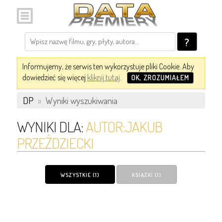
?
Informujemy, że serwis ten wykorzystuje pliki Cookie. Aby
dowiedzieć się więcej
kliknij tutaj
.
OK, ZROZUMIAŁEM
DP
»
Wyniki wyszukiwania
WYNIKI DLA:
AUTOR:JAKUB
PRZEŹDZIECKI
WSZYSTKIE (1)
KSIĄŻKI (1)