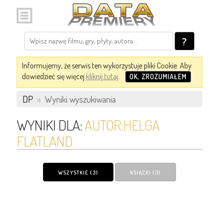
?
Informujemy, że serwis ten wykorzystuje pliki Cookie. Aby
dowiedzieć się więcej
kliknij tutaj
.
OK, ZROZUMIAŁEM
DP
»
Wyniki wyszukiwania
WYNIKI DLA:
AUTOR:HELGA
FLATLAND
WSZYSTKIE (3)
KSIĄŻKI (3)