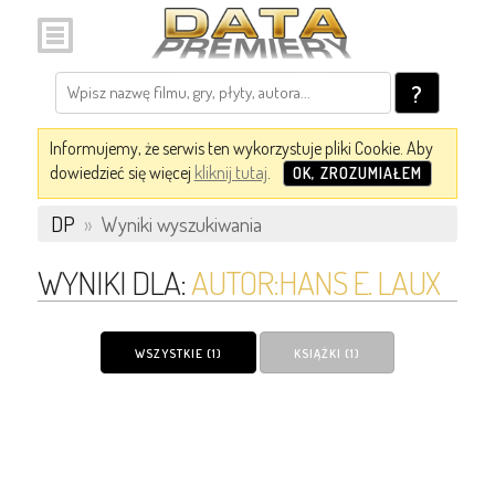
?
Informujemy, że serwis ten wykorzystuje pliki Cookie. Aby
dowiedzieć się więcej
kliknij tutaj
.
OK, ZROZUMIAŁEM
DP
»
Wyniki wyszukiwania
WYNIKI DLA:
AUTOR:HANS E. LAUX
WSZYSTKIE (1)
KSIĄŻKI (1)