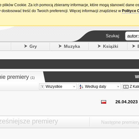
ie plików Cookie. Za ich pomocą zbieramy informacje, które mogą stanowić dane o
15. urodziny DataPremiery.pl
 dostosować treść do Twoich preferencji. Więcej informacji znajdziesz w
Polityce 
Szukaj:
y
Gry
Muzyka
Książki
nie premiery
W
(1)
Wszystkie
Według daty
Z Kat
26.04.2023
eśniejsze premiery
Następne premier