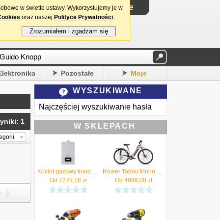
Logowanie
sobowe w świetle ustawy. Wykorzystujemy je w
Cookies
oraz naszej
Polityce Prywatności
.
Zrozumiałem i zgadzam się
Elektronika
Pozostałe
Moje
WYSZUKIWANE
Najczęściej wyszukiwanie hasła
yniki: 1
W SKLEPACH
egorii
Kocioł gazowy kondensacyjny 2-funkcyjny MCR4 19/20 MI De Dietrich Autoryzowany Sprzedawca !!
Rower Tabou Mono Up Eco Jr KOŁO 26'' beige/red*AUTORYZOWANY SPRZEDAWCA TABOU*
Od
7278,18
zł
Od
4999,00
zł
y