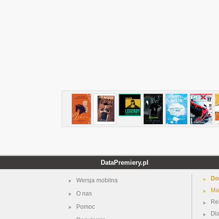
DataPremiery.pl
Do
Wersja mobilna
Ma
O nas
Re
Pomoc
Dl