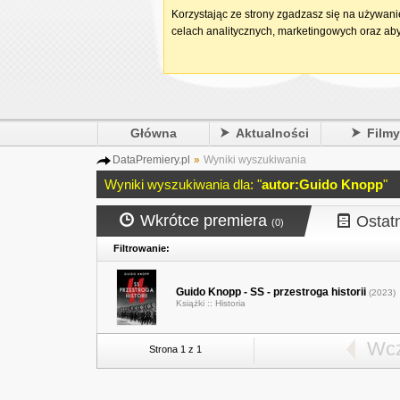
Korzystając ze strony zgadzasz się na używan
celach analitycznych, marketingowych oraz aby
Główna
Aktualności
Film
DataPremiery.pl
»
Wyniki wyszukiwania
Wyniki wyszukiwania dla: "
autor:Guido Knopp
"
Wkrótce premiera
Ostat
(0)
Filtrowanie:
Guido Knopp - SS - przestroga historii
(2023)
Książki ::
Historia
Wcz
Strona 1 z 1