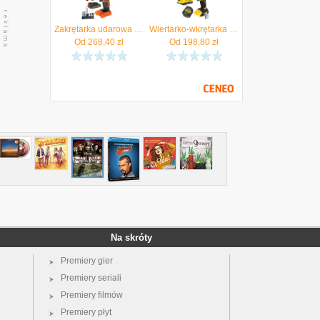
Zakrętarka udarowa akumulatorowa 18V 155Nm 2Ah akc BLACK DECKER BDCIM18D1A - Autoryzowany Dystrybutor
Wiertarko-wkrętarka 18V V20 udarowa 60Nm body Stanley SFMCD716B aku 2Ah ład - Autoryzowany Dystrybutor
Od
268,40
zł
Od
198,80
zł
Na skróty
Premiery gier
Premiery seriali
Premiery filmów
Premiery płyt