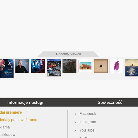
Recently Viewed
Informacje i usługi
Społeczność
daj premierę
Facebook
teriały prasowe/promo
Instagram
klama
YouTube
a sklepów