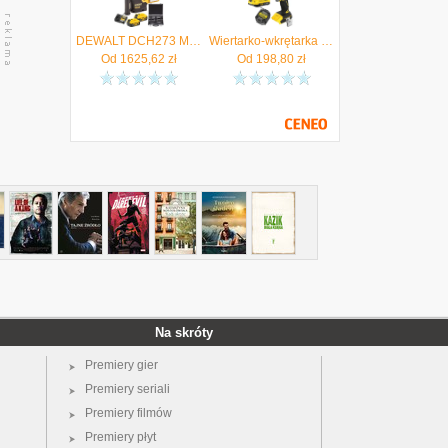
DEWALT DCH273 Młotowiertarka SDS+ 18V 2x 5Ah ładowarka + Zestaw dłut, wierteł 11el. - Autoryzowany Dystrybutor
Wiertarko-wkrętarka 18V V20 udarowa 60Nm body Stanley SFMCD716B aku 2Ah ład - Autoryzowany Dystrybutor
Od
1625,62
zł
Od
198,80
zł
Na skróty
Premiery gier
Premiery seriali
Premiery filmów
Premiery płyt