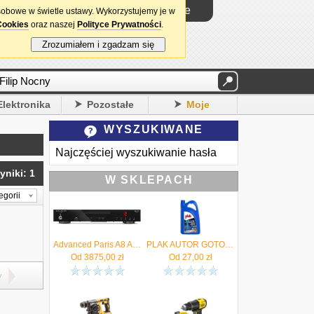
Logowanie
sobowe w świetle ustawy. Wykorzystujemy je w
Cookies
oraz naszej
Polityce Prywatności
.
Zrozumiałem i zgadzam się
Elektronika
Pozostałe
Moje
WYSZUKIWANE
Najczęściej wyszukiwanie hasła
yniki: 1
W SKLEPACH
egorii
Advanced Paris A8 APEX Czarny - Kup na raty do 48x0% - Negocjuj cenę 17 875 12 12 - Autoryzowany salon
PLAK AUTOR GOTOWY PŁYN DO CHŁODNIC -35°C 5L
Od
3875,00
zł
Od
27,00
zł
y