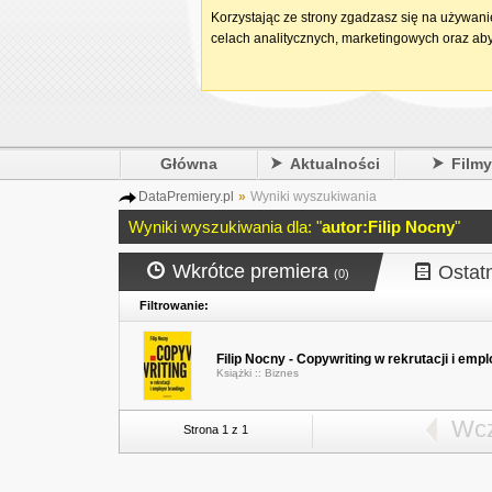
Korzystając ze strony zgadzasz się na używan
celach analitycznych, marketingowych oraz aby
Główna
Aktualności
Film
DataPremiery.pl
»
Wyniki wyszukiwania
Wyniki wyszukiwania dla: "
autor:Filip Nocny
"
Wkrótce premiera
Ostat
(0)
Filtrowanie:
Filip Nocny - Copywriting w rekrutacji i emp
Książki ::
Biznes
Wcz
Strona 1 z 1