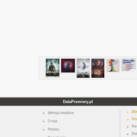
DataPremiery.pl
Do
Wersja mobilna
Ma
O nas
Re
Pomoc
Dl