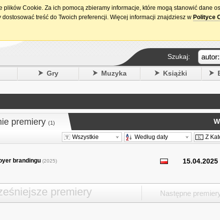
ie plików Cookie. Za ich pomocą zbieramy informacje, które mogą stanowić dane o
15. urodziny DataPremiery.pl
 dostosować treść do Twoich preferencji. Więcej informacji znajdziesz w
Polityce 
Szukaj:
y
Gry
Muzyka
Książki
nie premiery
W
(1)
Wszystkie
Według daty
Z Kat
loyer brandingu
15.04.2025
(2025)
eśniejsze premiery
Następne premier