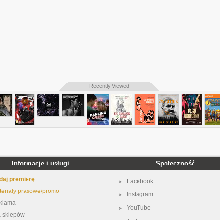
Recently Viewed
Informacje i usługi
Społeczność
daj premierę
Facebook
teriały prasowe/promo
Instagram
klama
YouTube
a sklepów