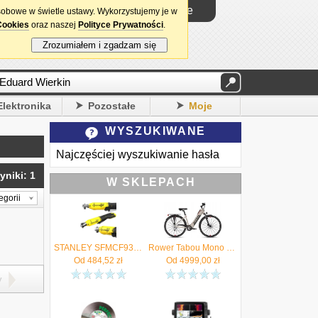
Logowanie
sobowe w świetle ustawy. Wykorzystujemy je w
Cookies
oraz naszej
Polityce Prywatności
.
Zrozumiałem i zgadzam się
Elektronika
Pozostałe
Moje
WYSZUKIWANE
Najczęściej wyszukiwanie hasła
yniki: 1
W SKLEPACH
egorii
STANLEY SFMCF930B Grzechotka akumulatorowa 3/8" 18V 47Nm FatMax V20 - Autoryzowany Dystrybutor
Rower Tabou Mono Up Eco Jr KOŁO 26'' beige/red*AUTORYZOWANY SPRZEDAWCA TABOU*
Od
484,52
zł
Od
4999,00
zł
y