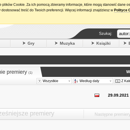
ie plików Cookie. Za ich pomocą zbieramy informacje, które mogą stanowić dane o
15. urodziny DataPremiery.pl
 dostosować treść do Twoich preferencji. Więcej informacji znajdziesz w
Polityce 
Szukaj:
y
Gry
Muzyka
Książki
nie premiery
W
(1)
Wszystkie
Według daty
Z Kat
29.09.2021
eśniejsze premiery
Następne premier