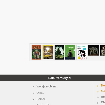
DataPremiery.pl
Do
Wersja mobilna
Ma
O nas
Re
Pomoc
Dl