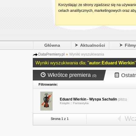
Korzystając ze strony zgadzasz się na używan
celach analitycznych, marketingowych oraz aby
Główna
Aktualności
Film
DataPremiery.pl
»
Wyniki wyszukiwania
Wyniki wyszukiwania dla: "
autor:Eduard Wierkin
"
Wkrótce premiera
Ostat
(0)
Filtrowanie:
Eduard Wierkin - Wyspa Sachalin
(2021)
Książki ::
Fantastyka
Wcz
Strona 1 z 1