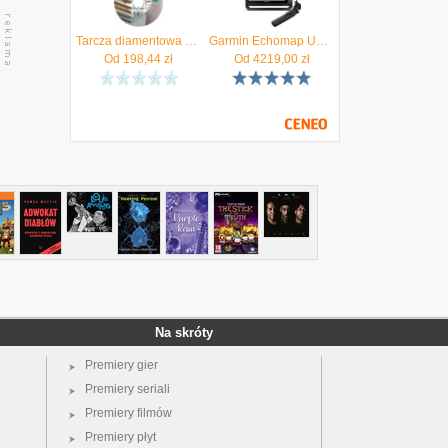
Tarcza diamentowa do ceramiki, gresu 115 x 22,23mm Distar - Autoryzowany Dystrybutor
Garmin Echomap Uhd 92Sv Z Przetwornikiem Gt56Uhd-Tm 6 Salonów Firmowych Autoryzowany Partner
Od
198,44
zł
Od
4219,00
zł
Na skróty
Premiery gier
Premiery seriali
Premiery filmów
Premiery płyt