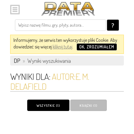
?
Informujemy, że serwis ten wykorzystuje pliki Cookie. Aby
dowiedzieć się więcej
kliknij tutaj
.
OK, ZROZUMIAŁEM
DP
»
Wyniki wyszukiwania
WYNIKI DLA:
AUTOR:E. M.
DELAFIELD
WSZYSTKIE (1)
KSIĄŻKI (1)