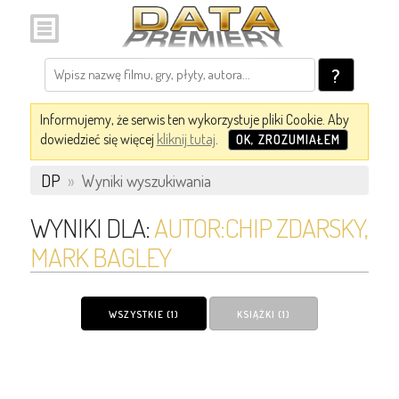
?
Informujemy, że serwis ten wykorzystuje pliki Cookie. Aby
dowiedzieć się więcej
kliknij tutaj
.
OK, ZROZUMIAŁEM
DP
»
Wyniki wyszukiwania
WYNIKI DLA:
AUTOR:CHIP ZDARSKY,
MARK BAGLEY
WSZYSTKIE (1)
KSIĄŻKI (1)