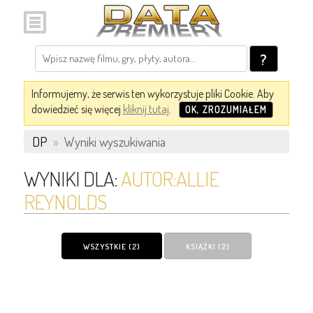
?
Informujemy, że serwis ten wykorzystuje pliki Cookie. Aby
dowiedzieć się więcej
kliknij tutaj
.
OK, ZROZUMIAŁEM
DP
»
Wyniki wyszukiwania
WYNIKI DLA:
AUTOR:ALLIE
REYNOLDS
WSZYSTKIE (2)
KSIĄŻKI (2)