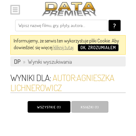
?
Informujemy, że serwis ten wykorzystuje pliki Cookie. Aby
dowiedzieć się więcej
kliknij tutaj
.
OK, ZROZUMIAŁEM
DP
»
Wyniki wyszukiwania
WYNIKI DLA:
AUTOR:AGNIESZKA
LICHNEROWICZ
WSZYSTKIE (1)
KSIĄŻKI (1)