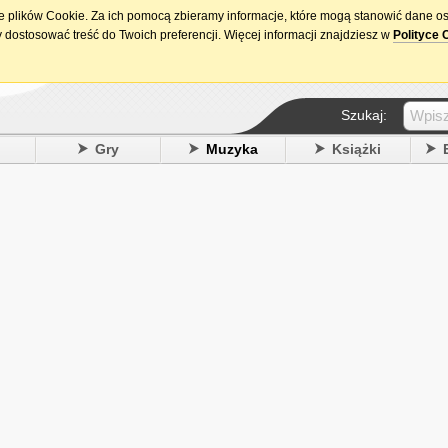
ie plików Cookie. Za ich pomocą zbieramy informacje, które mogą stanowić dane o
15. urodziny DataPremiery.pl
 dostosować treść do Twoich preferencji. Więcej informacji znajdziesz w
Polityce 
Szukaj:
y
Gry
Muzyka
Książki