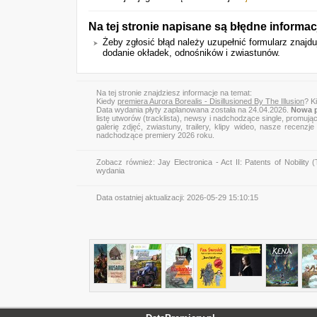
Na tej stronie napisane są błędne informac
Żeby zgłosić błąd należy uzupełnić formularz znajd
dodanie okładek, odnośników i zwiastunów.
Na tej stronie znajdziesz informacje na temat:
Kiedy
premiera Aurora Borealis - Disillusioned By The Illusion
? K
Data wydania płyty zaplanowana została na 24.04.2026.
Nowa p
listę utworów (tracklista), newsy i nadchodzące single, promują
galerię zdjęć, zwiastuny, trailery, klipy wideo, nasze recen
nadchodzące premiery 2026 roku.
Zobacz również:
Jay Electronica - Act II: Patents of Nobility
wydania
Data ostatniej aktualizacji:
2026-05-29 15:10:15