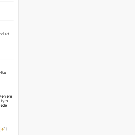
odukt.
ylko
wieniem
w tym
zede
je
" i