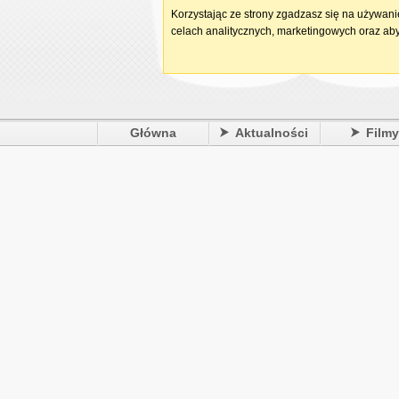
Korzystając ze strony zgadzasz się na używan
celach analitycznych, marketingowych oraz aby
Główna
Aktualności
Film