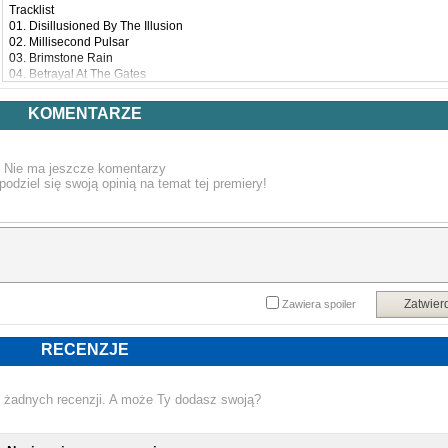
Tracklist
01. Disillusioned By The Illusion
02. Millisecond Pulsar
03. Brimstone Rain
04. Betrayal At The Gates
05. Molten Sea
06. Phase Transition
KOMENTARZE
07. Darkness His Canopy
08. Night Cannibals
09. Those Yet To Come
Nie ma jeszcze komentarzy
10. The Light Was Fire
podziel się swoją opinią na temat tej premiery!
11. Your Penumbra
Zatwier
Zawiera spoiler
RECENZJE
 żadnych recenzji. A może Ty dodasz swoją?
NOWA PŁYTA AURORA BOREAL