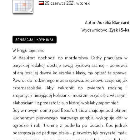
29 czerwca 2021, wtorek
Autor:
Aurelia Blancard
Wydawnictwo:
Zysk i S-ka
SENSACJA I KRYMINAŁ
W kręgu tajemnic
W Beaufort dochodzi do morderstwa. Cathy pracująca w
paryskiej redakcji dostaje swoją życiową szansę – ponieważ
ofiarą jest jej dawna koleżanka z klasy, ma opisać tę sprawę.
Powrót do rodzinnego miasta sprawia, że znowu czuje się jak
czternastolatka. Aby nakłonić do zwierzeń rodzinę i
znajomych nieżyjącej koleżanki, musi zmierzyć się z własnymi
słabościami i z przeszłością, o której wolałaby zapomnieć.
Gdy w nowym domu pod Beaufort Lidia znajduje pod oknem
kuchennym pierwszego martwego gołębia, wykopuje dół w
ogrodzie i robi trumnę z pudełka po butach. Coś jednak
odstręcza ją od padłego ptaka – pierwotny lęk przyszłej matki