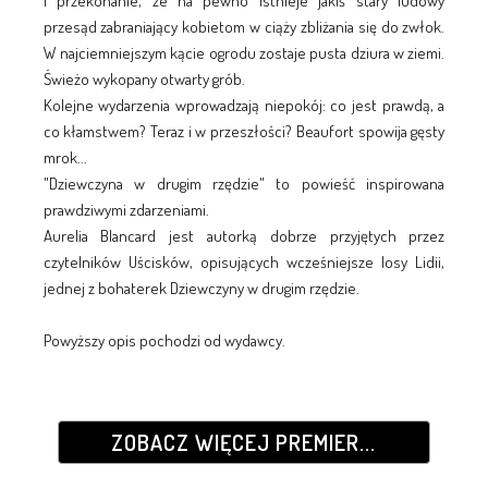
i przekonanie, że na pewno istnieje jakiś stary ludowy
przesąd zabraniający kobietom w ciąży zbliżania się do zwłok.
W najciemniejszym kącie ogrodu zostaje pusta dziura w ziemi.
Świeżo wykopany otwarty grób.
Kolejne wydarzenia wprowadzają niepokój: co jest prawdą, a
co kłamstwem? Teraz i w przeszłości? Beaufort spowija gęsty
mrok...
"Dziewczyna w drugim rzędzie" to powieść inspirowana
prawdziwymi zdarzeniami.
Aurelia Blancard jest autorką dobrze przyjętych przez
czytelników Uścisków, opisujących wcześniejsze losy Lidii,
jednej z bohaterek Dziewczyny w drugim rzędzie.
Powyższy opis pochodzi od wydawcy.
ZOBACZ WIĘCEJ PREMIER...