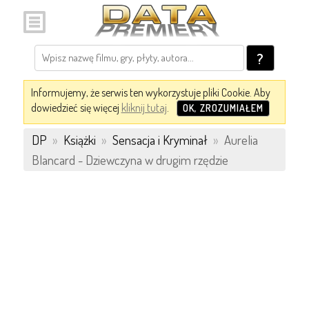
?
Informujemy, że serwis ten wykorzystuje pliki Cookie. Aby
dowiedzieć się więcej
kliknij tutaj
.
OK, ZROZUMIAŁEM
DP
»
Książki
»
Sensacja i Kryminał
»
Aurelia
Blancard - Dziewczyna w drugim rzędzie