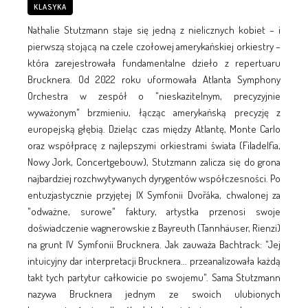
KLASYKA
Nathalie Stutzmann staje się jedną z nielicznych kobiet – i
pierwszą stojącą na czele czołowej amerykańskiej orkiestry –
która zarejestrowała fundamentalne dzieło z repertuaru
Brucknera. Od 2022 roku uformowała Atlanta Symphony
Orchestra w zespół o "nieskazitelnym, precyzyjnie
wyważonym" brzmieniu, łącząc amerykańską precyzję z
europejską głębią. Dzieląc czas między Atlantę, Monte Carlo
oraz współpracę z najlepszymi orkiestrami świata (Filadelfia,
Nowy Jork, Concertgebouw), Stutzmann zalicza się do grona
najbardziej rozchwytywanych dyrygentów współczesności. Po
entuzjastycznie przyjętej IX Symfonii Dvořáka, chwalonej za
"odważne, surowe" faktury, artystka przenosi swoje
doświadczenie wagnerowskie z Bayreuth (Tannhäuser, Rienzi)
na grunt IV Symfonii Brucknera. Jak zauważa Bachtrack: "Jej
intuicyjny dar interpretacji Brucknera... przeanalizowała każdą
takt tych partytur całkowicie po swojemu". Sama Stutzmann
nazywa Brucknera jednym ze swoich ulubionych