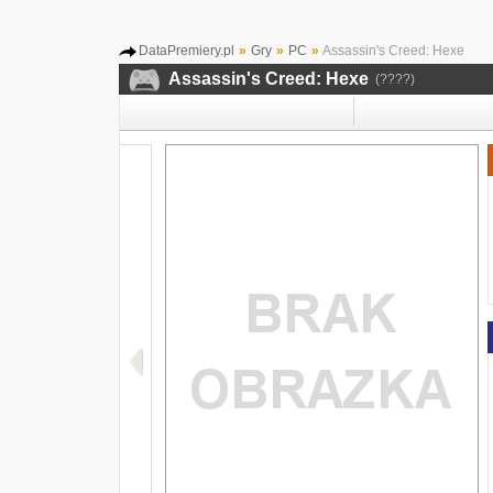
DataPremiery.pl
»
Gry
»
PC
»
Assassin's Creed: Hexe
Assassin's Creed: Hexe
(????)