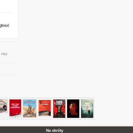
głosić
 klipy
Na skróty