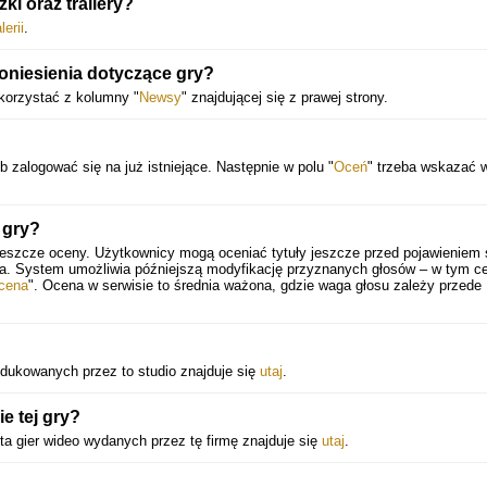
i oraz trailery?
lerii
.
oniesienia dotyczące gry?
korzystać z kolumny "
Newsy
" znajdującej się z prawej strony.
 zalogować się na już istniejące. Następnie w polu "
Oceń
" trzeba wskazać 
 gry?
jeszcze oceny. Użytkownicy mogą oceniać tytuły jeszcze przed pojawieniem s
ia. System umożliwia późniejszą modyfikację przyznanych głosów – w tym ce
cena
". Ocena w serwisie to średnia ważona, gdzie waga głosu zależy przede
rodukowanych przez to studio znajduje się
utaj
.
e tej gry?
ta gier wideo wydanych przez tę firmę znajduje się
utaj
.