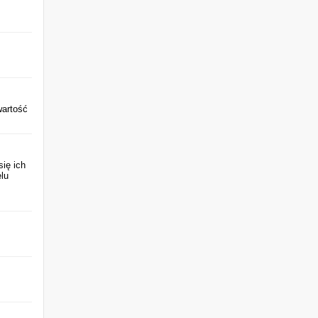
wartość
ię ich
lu