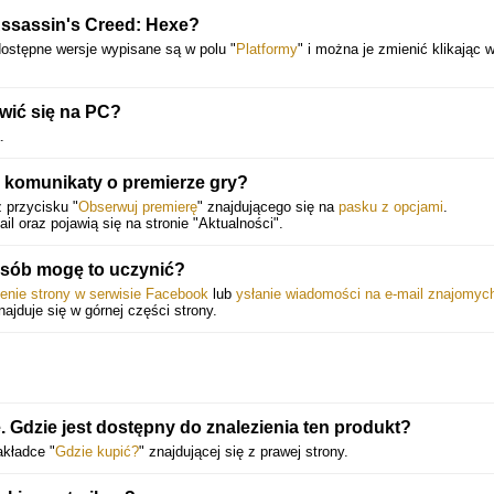
Assassin's Creed: Hexe?
ostępne wersje wypisane są w polu "
Platformy
" i można je zmienić klikając 
wić się na PC?
.
 komunikaty o premierze gry?
z przycisku "
Obserwuj premierę
" znajdującego się na
pasku z opcjami
.
 oraz pojawią się na stronie "Aktualności".
osób mogę to uczynić?
ienie strony w serwisie Facebook
lub
ysłanie wiadomości na e-mail znajomyc
znajduje się w górnej części strony.
 Gdzie jest dostępny do znalezienia ten produkt?
akładce "
Gdzie kupić?
" znajdującej się z prawej strony.