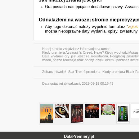
Gra posiada następujące dodatkowe nazwy: Assass
Odnalazłem na waszej stronie nieprecyzyj
Aby tego dokonać należy wypełnić formularz "
zgłoś
można niepoprawne daty wydania, opisy, zwiastuny 
Na tej stronie znajdziesz informacje na temat:
Kiedy
premiera Assassin's Creed: Hexe
? Kiedy wychodzi Assas
Data wydania gry jest jeszcze nieustalona. Pooglądaj
zwiastu
wideo, nasze recenzje oraz oceny, dzięki czemu poznasz inter
Zobacz również:
Star Trek 4 premiera
|
Kiedy premiera Black Pa
Data ostatniej aktualizacji:
2022-09-19 00:16:43
DataPremiery.pl