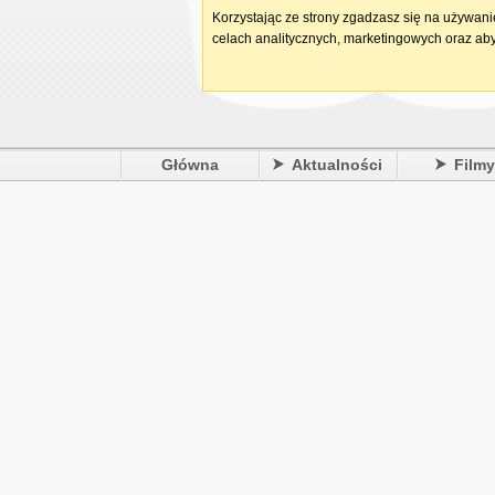
Korzystając ze strony zgadzasz się na używan
celach analitycznych, marketingowych oraz aby
Główna
Aktualności
Film