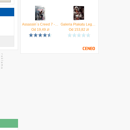
Assassin´s Creed 7 - Jednota
Galeria Plakatu Legends Of Bedlam Edward Kenway Assassin&S Creed Obraz Na Płótnie 20X30Cm (CGM038720X30)
Od
19,49
zł
Od
153,82
zł