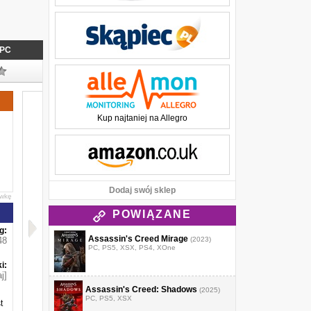
PC
Kup najtaniej na Allegro
Dodaj swój sklep
awkę
POWIĄZANE
g:
Assassin's Creed Mirage
48
(2023)
PC, PS5, XSX, PS4, XOne
i:
j]
Assassin's Creed: Shadows
(2025)
PC, PS5, XSX
t