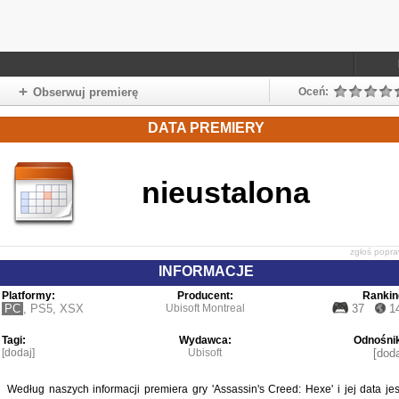
Obserwuj premierę
Oceń:
DATA PREMIERY
nieustalona
zgłoś popr
INFORMACJE
Platformy:
Producent:
Rankin
PC
,
PS5
,
XSX
Ubisoft Montreal
37
1
Tagi:
Wydawca:
Odnośnik
[dodaj]
Ubisoft
[doda
Według naszych informacji premiera gry 'Assassin's Creed: Hexe' i jej data jes