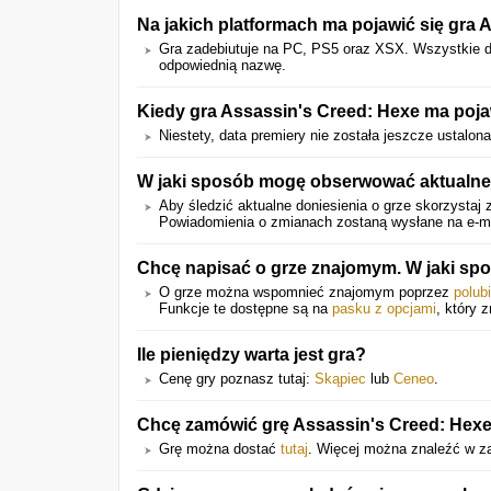
Na jakich platformach ma pojawić się gra 
Gra zadebiutuje na PC, PS5 oraz XSX. Wszystkie d
odpowiednią nazwę.
Kiedy gra Assassin's Creed: Hexe ma poja
Niestety, data premiery nie została jeszcze ustalona
W jaki sposób mogę obserwować aktualne
Aby śledzić aktualne doniesienia o grze skorzystaj 
Powiadomienia o zmianach zostaną wysłane na e-mail
Chcę napisać o grze znajomym. W jaki sp
O grze można wspomnieć znajomym poprzez
polub
Funkcje te dostępne są na
pasku z opcjami
, który 
Ile pieniędzy warta jest gra?
Cenę gry poznasz tutaj:
Skąpiec
lub
Ceneo
.
Chcę zamówić grę Assassin's Creed: Hexe.
Grę można dostać
tutaj
. Więcej można znaleźć w z