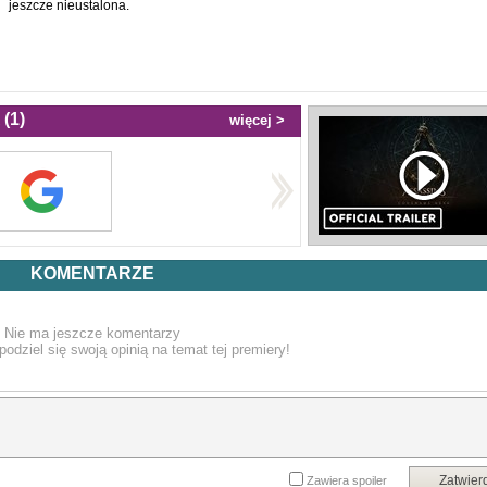
jeszcze nieustalona.
(1)
więcej >
KOMENTARZE
Nie ma jeszcze komentarzy
podziel się swoją opinią na temat tej premiery!
Zatwier
Zawiera spoiler