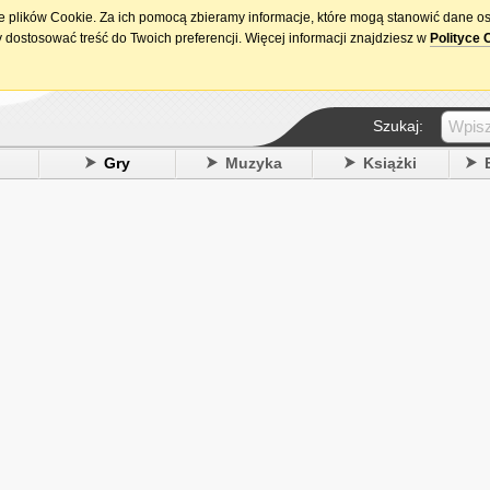
ie plików Cookie. Za ich pomocą zbieramy informacje, które mogą stanowić dane o
15. urodziny DataPremiery.pl
 dostosować treść do Twoich preferencji. Więcej informacji znajdziesz w
Polityce 
Szukaj:
y
Gry
Muzyka
Książki