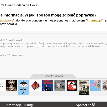
in's Creed Codename Hexe.
ne informacje. W jaki sposób mogę zgłosić poprawkę?
 poprawkę
", do którego odnośnik umieszczony jest nad polem "
Informacje
". Z
oraz obrazki.
sin's Creed: Hexe?
n
i przeczytaj naszą zapowiedź. Znajdziesz tutaj również galerię zdjęć, zwiastuny, trailery,
esujące nowości oraz zapowiedzi, a także wszystkie nadchodzące premiery 2026 roku.
nther 3?
|
Wolverine
Recently Viewed
Informacje i usługi
Społeczność