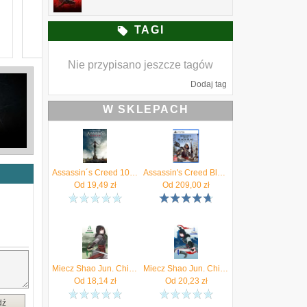
TAGI
Nie przypisano jeszcze tagów
Dodaj tag
W SKLEPACH
Assassin´s Creed 10 - Assassin´s Creed Christie Golden
Assassin's Creed Black Flag Resynced (Gra PS5)
Od
19,49
zł
Od
209,00
zł
Miecz Shao Jun. Chiny. Assassin's Creed. Tom 3
Miecz Shao Jun. Chiny. Assassin`s Creed. Tom 2
Od
18,14
zł
Od
20,23
zł
dź