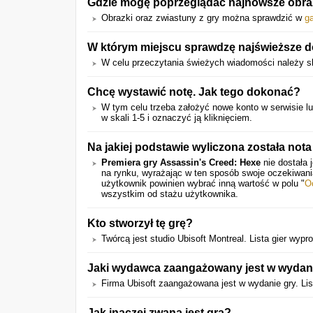
Gdzie mogę poprzeglądać najnowsze obrazk
Obrazki oraz zwiastuny z gry można sprawdzić w
ga
W którym miejscu sprawdzę najświeższe d
W celu przeczytania świeżych wiadomości należy s
Chcę wystawić notę. Jak tego dokonać?
W tym celu trzeba założyć nowe konto w serwisie lub
w skali 1-5 i oznaczyć ją kliknięciem.
Na jakiej podstawie wyliczona została nota
Premiera gry Assassin's Creed: Hexe
nie dostała 
na rynku, wyrażając w ten sposób swoje oczekiwan
użytkownik powinien wybrać inną wartość w polu "
O
wszystkim od stażu użytkownika.
Kto stworzył tę grę?
Twórcą jest studio Ubisoft Montreal. Lista gier wyp
Jaki wydawca zaangażowany jest w wydani
Firma Ubisoft zaangażowana jest w wydanie gry. Lis
Jak inaczej zwana jest gra?