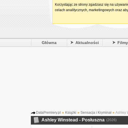
Korzystając ze strony zgadzasz się na używan
celach analitycznych, marketingowych oraz aby
Główna
Aktualności
Film
DataPremiery.pl
»
Książki
»
Sensacja i Kryminał
»
Ashley 
Ashley Winstead - Posłuszna
(2026)