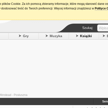
ie plików Cookie. Za ich pomocą zbieramy informacje, które mogą stanowić dane o
15. urodziny DataPremiery.pl
 dostosować treść do Twoich preferencji. Więcej informacji znajdziesz w
Polityce 
Szukaj:
y
Gry
Muzyka
Książki
Winstead - Posłuszna
Sen