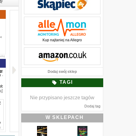
Kup najtaniej na Allegro
awkę
g:
Dodaj swój sklep
-
TAGI
i:
j]
Nie przypisano jeszcze tagów
ć
Dodaj tag
W SKLEPACH
e
a
y