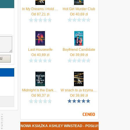
,
In My Dreams I Hold a Knife
Hot Girl Murder Club
Od
87,21
zł
Od
40,69
zł
s
y
e
a
i
c
i
Last Housewife
Boyfriend Candidate
w
Od
40,89
zł
Od
39,89
zł
dź
a
a
e
ą
Midnight Is the Darkest Hour
W snach to ja trzymam nóż
Od
90,37
zł
Od
38,98
zł
NOWA KSIĄŻKA ASHLEY WINSTEAD - POSŁUSZNA DATA PREMI