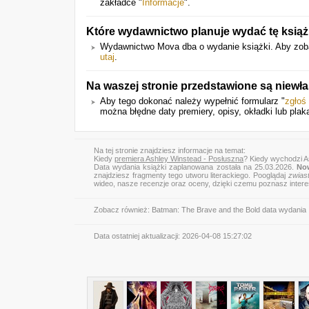
zakładce "
Informacje
".
Które wydawnictwo planuje wydać tę ksią
Wydawnictwo Mova dba o wydanie książki. Aby zobac
utaj
.
Na waszej stronie przedstawione są niewł
Aby tego dokonać należy wypełnić formularz "
zgłoś
można błędne daty premiery, opisy, okładki lub plak
Na tej stronie znajdziesz informacje na temat:
Kiedy
premiera Ashley Winstead - Posłuszna
? Kiedy wychodzi A
Data wydania książki zaplanowana została na 25.03.2026.
Now
znajdziesz fragmenty tego utworu literackiego. Pooglądaj
zwias
wideo, nasze recenzje oraz oceny, dzięki czemu poznasz inter
Zobacz również:
Batman: The Brave and the Bold data wydania
Data ostatniej aktualizacji:
2026-04-08 15:27:02