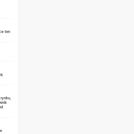
ce ten
gą
 rynku,
wnik
od
w