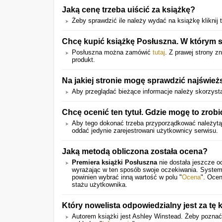
Jaką cenę trzeba uiścić za książkę?
Żeby sprawdzić ile należy wydać na książkę kliknij t
Chcę kupić książkę Posłuszna. W którym s
Posłuszna można zamówić
tutaj
. Z prawej strony zn
produkt.
Na jakiej stronie mogę sprawdzić najświe
Aby przeglądać bieżące informacje należy skorzysta
Chcę ocenić ten tytuł. Gdzie mogę to zrobi
Aby tego dokonać trzeba przyporządkować należyt
oddać jedynie zarejestrowani użytkownicy serwisu.
Jaką metodą obliczona została ocena?
Premiera książki Posłuszna
nie dostała jeszcze o
wyrażając w ten sposób swoje oczekiwania. System
powinien wybrać inną wartość w polu "
Ocena
". Ocen
stażu użytkownika.
Który nowelista odpowiedzialny jest za tę 
Autorem książki jest Ashley Winstead. Żeby poznać 