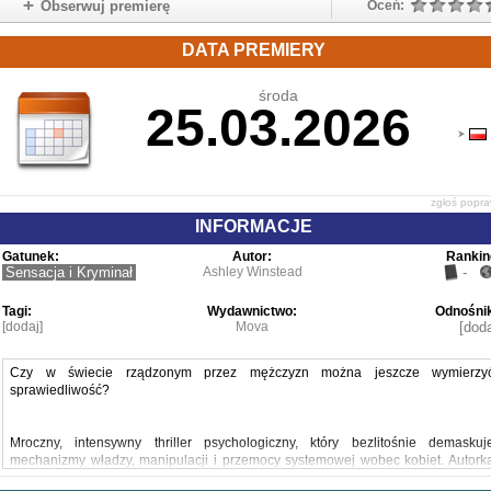
Obserwuj premierę
Oceń:
DATA PREMIERY
środa
25.03.2026
zgłoś popr
INFORMACJE
Gatunek:
Autor:
Rankin
Sensacja i Kryminał
Ashley Winstead
-
Tagi:
Wydawnictwo:
Odnośnik
[dodaj]
Mova
[doda
Czy w świecie rządzonym przez mężczyzn można jeszcze wymierzy
sprawiedliwość?
Mroczny, intensywny thriller psychologiczny, który bezlitośnie demaskuj
mechanizmy władzy, manipulacji i przemocy systemowej wobec kobiet. Autork
bestselleru „W snach to ja trzymam nóż” sięga po konwencję true crime, b