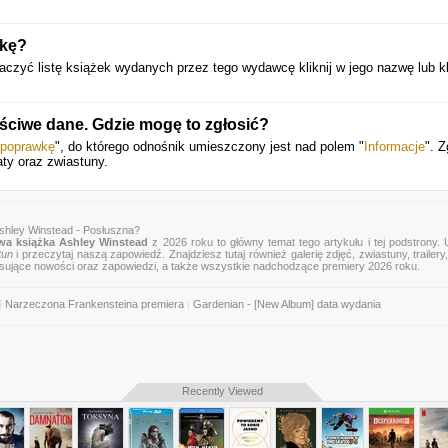
żkę?
zyć listę książek wydanych przez tego wydawcę kliknij w jego nazwę lub kli
aściwe dane. Gdzie mogę to zgłosić?
 poprawkę
", do którego odnośnik umieszczony jest nad polem "
Informacje
". 
aty oraz zwiastuny.
shley Winstead - Posłuszna?
a książka Ashley Winstead
z 2026 roku to główny temat tego artykułu i tej podstrony.
tun
i przeczytaj naszą zapowiedź. Znajdziesz tutaj również galerię zdjęć, zwiastuny, trailery,
esujące nowości oraz zapowiedzi, a także wszystkie nadchodzące premiery 2026 roku.
|
Narzeczona Frankensteina premiera
|
Gardenian - [New Album] data wydania
Recently Viewed