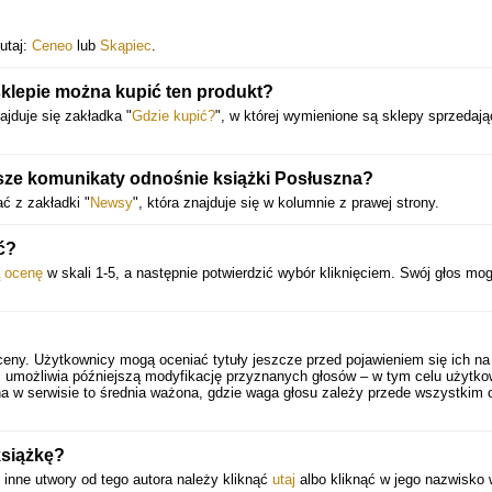
utaj:
Ceneo
lub
Skąpiec
.
klepie można kupić ten produkt?
ajduje się zakładka "
Gdzie kupić?
", w której wymienione są sklepy sprzedają
ższe komunikaty odnośnie książki Posłuszna?
ć z zakładki "
Newsy
", która znajduje się w kolumnie z prawej strony.
ć?
ą
ocenę
w skali 1-5, a następnie potwierdzić wybór kliknięciem. Swój głos mo
ceny. Użytkownicy mogą oceniać tytuły jeszcze przed pojawieniem się ich na
 umożliwia późniejszą modyfikację przyznanych głosów – w tym celu użytko
a w serwisie to średnia ważona, gdzie waga głosu zależy przede wszystkim 
książkę?
inne utwory od tego autora należy kliknąć
utaj
albo kliknąć w jego nazwisko 