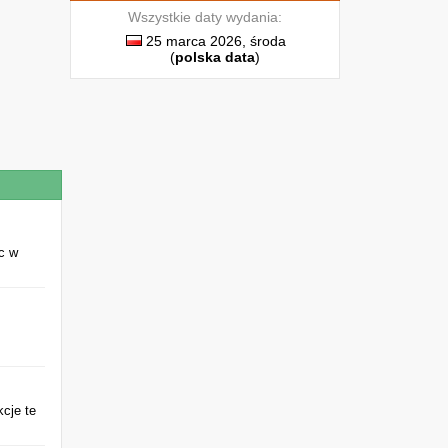
Wszystkie daty wydania:
25 marca 2026, środa
(
polska data
)
c w
kcje te