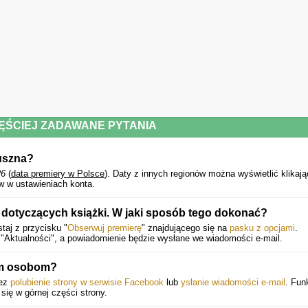
„Wstrząsający, bezkompromisowy thriller”–
„Seattle Times”
„Mroczna, prowokująca i przerażająco aktualna”–
Julie Clark
Powyższy opis pochodzi od wydawcy.
ĘŚCIEJ ZADAWANE PYTANIA
łuszna?
26
(
data premiery w Polsce
).
Daty z innych regionów można wyświetlić klikają
w w ustawieniach konta.
 dotyczących książki. W jaki sposób tego dokonać?
taj z przycisku "
Obserwuj premierę
" znajdującego się na
pasku z opcjami
.
"Aktualności", a powiadomienie będzie wysłane we wiadomości e-mail.
nym osobom?
zez
polubienie strony w serwisie Facebook
lub
ysłanie wiadomości e-mail
. Fun
 się w górnej części strony.