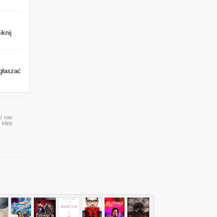
knij
Zgłaszać
 U nas
 klipy