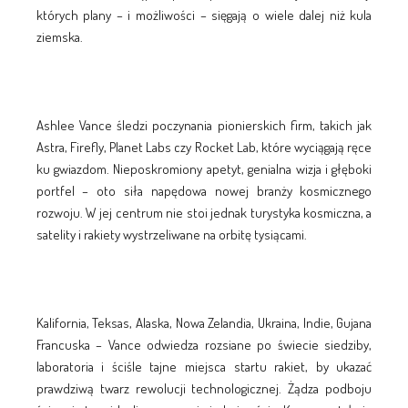
których plany – i możliwości – sięgają o wiele dalej niż kula
ziemska.
Ashlee Vance śledzi poczynania pionierskich firm, takich jak
Astra, Firefly, Planet Labs czy Rocket Lab, które wyciągają ręce
ku gwiazdom. Nieposkromiony apetyt, genialna wizja i głęboki
portfel – oto siła napędowa nowej branży kosmicznego
rozwoju. W jej centrum nie stoi jednak turystyka kosmiczna, a
satelity i rakiety wystrzeliwane na orbitę tysiącami.
Kalifornia, Teksas, Alaska, Nowa Zelandia, Ukraina, Indie, Gujana
Francuska – Vance odwiedza rozsiane po świecie siedziby,
laboratoria i ściśle tajne miejsca startu rakiet, by ukazać
prawdziwą twarz rewolucji technologicznej. Żądza podboju