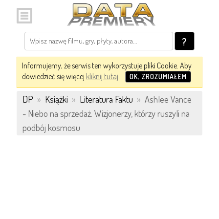
?
Informujemy, że serwis ten wykorzystuje pliki Cookie. Aby
dowiedzieć się więcej
kliknij tutaj
.
OK, ZROZUMIAŁEM
DP
»
Książki
»
Literatura Faktu
»
Ashlee Vance
- Niebo na sprzedaż. Wizjonerzy, którzy ruszyli na
podbój kosmosu