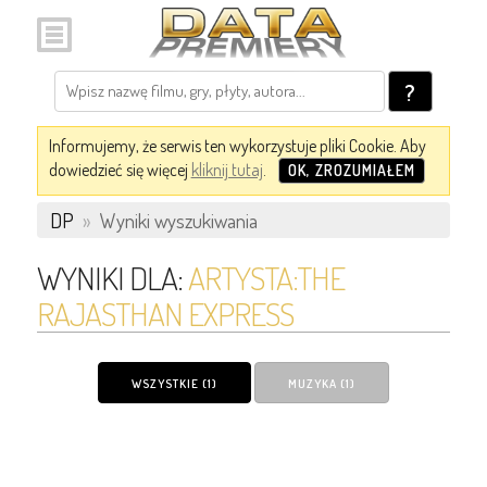
?
Informujemy, że serwis ten wykorzystuje pliki Cookie. Aby
dowiedzieć się więcej
kliknij tutaj
.
OK, ZROZUMIAŁEM
DP
»
Wyniki wyszukiwania
WYNIKI DLA:
ARTYSTA:THE
RAJASTHAN EXPRESS
WSZYSTKIE (1)
MUZYKA (1)