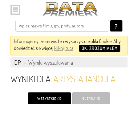
?
Informujemy, że serwis ten wykorzystuje pliki Cookie. Aby
dowiedzieć się więcej
kliknij tutaj
.
OK, ZROZUMIAŁEM
DP
»
Wyniki wyszukiwania
WYNIKI DLA:
ARTYSTA:TAŃCULA
WSZYSTKIE (1)
MUZYKA (1)