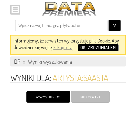
?
Informujemy, że serwis ten wykorzystuje pliki Cookie. Aby
dowiedzieć się więcej
kliknij tutaj
.
OK, ZROZUMIAŁEM
DP
»
Wyniki wyszukiwania
WYNIKI DLA:
ARTYSTA:SAASTA
WSZYSTKIE (2)
MUZYKA (2)