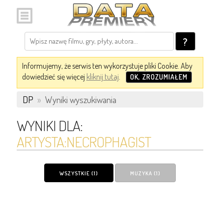
?
Informujemy, że serwis ten wykorzystuje pliki Cookie. Aby
dowiedzieć się więcej
kliknij tutaj
.
OK, ZROZUMIAŁEM
DP
»
Wyniki wyszukiwania
WYNIKI DLA:
ARTYSTA:NECROPHAGIST
WSZYSTKIE (1)
MUZYKA (1)