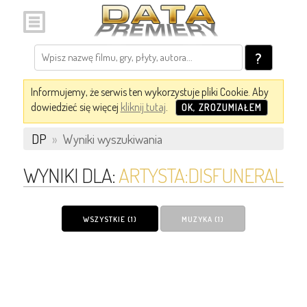
?
Informujemy, że serwis ten wykorzystuje pliki Cookie. Aby
dowiedzieć się więcej
kliknij tutaj
.
OK, ZROZUMIAŁEM
DP
»
Wyniki wyszukiwania
WYNIKI DLA:
ARTYSTA:DISFUNERAL
WSZYSTKIE (1)
MUZYKA (1)