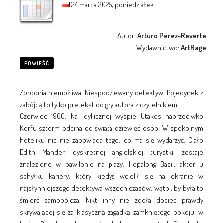
24 marca 2025, poniedziałek
Autor:
Arturo Perez-Reverte
Wydawnictwo:
ArtRage
POWIEŚĆ
Zbrodnia niemożliwa. Niespodziewany detektyw. Pojedynek z
zabójcą to tylko pretekst do gry autora z czytelnikiem.
Czerwiec 1960. Na idyllicznej wyspie Utakos naprzeciwko
Korfu sztorm odcina od świata dziewięć osób. W spokojnym
hoteliku nic nie zapowiada tego, co ma się wydarzyć. Ciało
Edith Mander, dyskretnej angielskiej turystki, zostaje
znalezione w pawilonie na plaży. Hopalong Basil, aktor u
schyłku kariery, który kiedyś wcielił się na ekranie w
najsłynniejszego detektywa wszech czasów, wątpi, by była to
śmierć samobójcza. Nikt inny nie zdoła dociec prawdy
skrywającej się za klasyczną zagadką zamkniętego pokoju, w