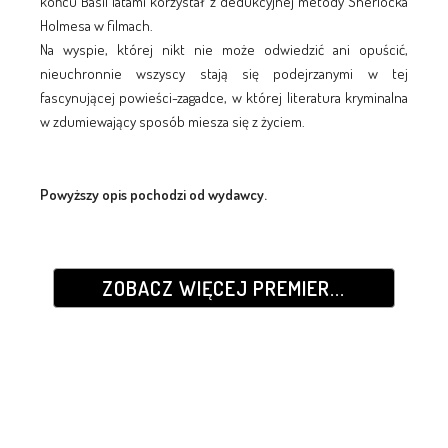
końcu Basil latami korzystał z dedukcyjnej metody Sherlocka
Holmesa w filmach.
Na wyspie, której nikt nie może odwiedzić ani opuścić,
nieuchronnie wszyscy stają się podejrzanymi w tej
fascynującej powieści-zagadce, w której literatura kryminalna
w zdumiewający sposób miesza się z życiem.
Powyższy opis pochodzi od wydawcy.
ZOBACZ WIĘCEJ PREMIER...