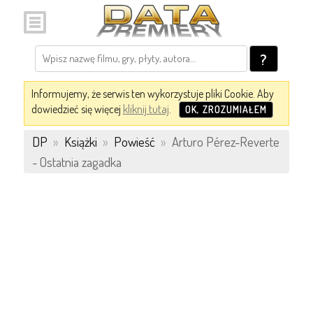
?
Informujemy, że serwis ten wykorzystuje pliki Cookie. Aby
dowiedzieć się więcej
kliknij tutaj
.
OK, ZROZUMIAŁEM
DP
»
Książki
»
Powieść
»
Arturo Pérez-Reverte
- Ostatnia zagadka