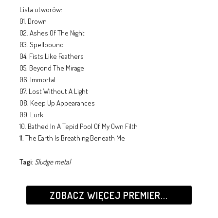
Lista utworów:
01. Drown
02. Ashes Of The Night
03. Spellbound
04. Fists Like Feathers
05. Beyond The Mirage
06. Immortal
07. Lost Without A Light
08. Keep Up Appearances
09. Lurk
10. Bathed In A Tepid Pool Of My Own Filth
11. The Earth Is Breathing Beneath Me
Tagi
:
Sludge metal
ZOBACZ WIĘCEJ PREMIER...