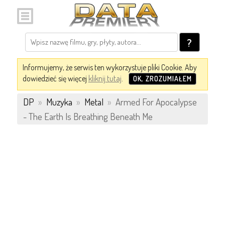
?
Informujemy, że serwis ten wykorzystuje pliki Cookie. Aby
dowiedzieć się więcej
kliknij tutaj
.
OK, ZROZUMIAŁEM
DP
»
Muzyka
»
Metal
»
Armed For Apocalypse
- The Earth Is Breathing Beneath Me