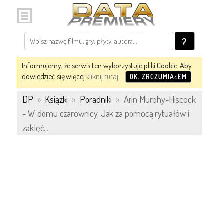
?
Informujemy, że serwis ten wykorzystuje pliki Cookie. Aby
dowiedzieć się więcej
kliknij tutaj
.
OK, ZROZUMIAŁEM
DP
»
Książki
»
Poradniki
»
Arin Murphy-Hiscock
- W domu czarownicy. Jak za pomocą rytuałów i
zaklęć...