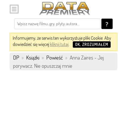
?
Informujemy, że serwis ten wykorzystuje pliki Cookie. Aby
dowiedzieć się więcej
kliknij tutaj
.
OK, ZROZUMIAŁEM
DP
»
Książki
»
Powieść
»
Anna Zaires - Jej
porywacz. Nie opuszczaj mnie