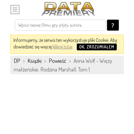
?
Informujemy, że serwis ten wykorzystuje pliki Cookie. Aby
dowiedzieć się więcej
kliknij tutaj
.
OK, ZROZUMIAŁEM
DP
»
Książki
»
Powieść
»
Anna Wolf - Więzy
małżeńskie. Rodzina Marshall. Tom 1