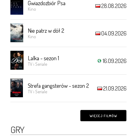
Gwiazdozbiór Psa
28.08.2026
Kino
Nie patrz w dół 2
04.09.2026
Kino
Lalka - sezon 1
16.09.2026
TV i Seriale
Strefa gangsterów - sezon 2
21.09.2026
TV i Seriale
WIĘCEJ FILMÓW
GRY