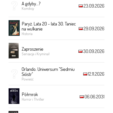
A gdyby…?
23.09.2026
Komiksy
Paryż. Lata 20 - lata 30. Taniec
29.09.2026
na wulkanie
Historia
Zaproszenie
30.09.2026
Sensacja i Kryminał
Orlando. Uniwersum "Siedmiu
12.11.2026
Sióstr"
Powieść
Półmrok
06.06.2031
Horror i Thriller