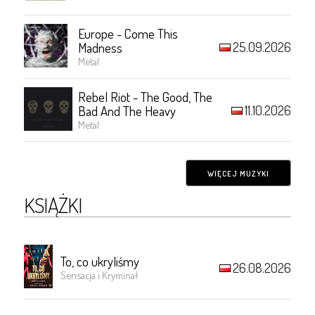
Europe - Come This
25.09.2026
Madness
Metal
Rebel Riot - The Good, The
11.10.2026
Bad And The Heavy
Metal
WIĘCEJ MUZYKI
KSIĄŻKI
To, co ukryliśmy
26.08.2026
Sensacja i Kryminał