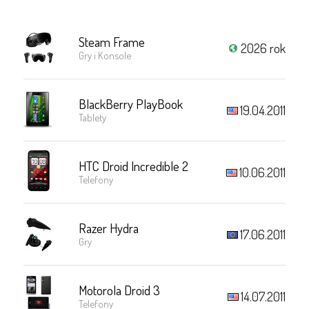
Steam Frame
2026 rok
Gry i Konsole
BlackBerry PlayBook
19.04.2011
Tablety
HTC Droid Incredible 2
10.06.2011
Telefony
Razer Hydra
17.06.2011
Gry
Motorola Droid 3
14.07.2011
Telefony