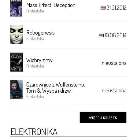
Mass Effect: Deception
31.01.2012
Fantastyka
Robogenesis
10.06.2014
Fantastyka
Wichry zimy
nieustalona
Fantastyka
Czarownice z Wolfensteinu.
nieustalona
Tom 3. Wyspa i drzwi
Fantastyka
WIĘCEJ KSIĄŻEK
ELEKTRONIKA