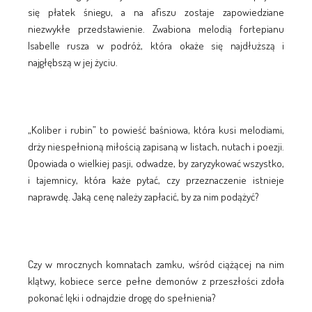
się płatek śniegu, a na afiszu zostaje zapowiedziane
niezwykłe przedstawienie. Zwabiona melodią fortepianu
Isabelle rusza w podróż, która okaże się najdłuższą i
najgłębszą w jej życiu.
„Koliber i rubin” to powieść baśniowa, która kusi melodiami,
drży niespełnioną miłością zapisaną w listach, nutach i poezji.
Opowiada o wielkiej pasji, odwadze, by zaryzykować wszystko,
i tajemnicy, która każe pytać, czy przeznaczenie istnieje
naprawdę. Jaką cenę należy zapłacić, by za nim podążyć?
Czy w mrocznych komnatach zamku, wśród ciążącej na nim
klątwy, kobiece serce pełne demonów z przeszłości zdoła
pokonać lęki i odnajdzie drogę do spełnienia?