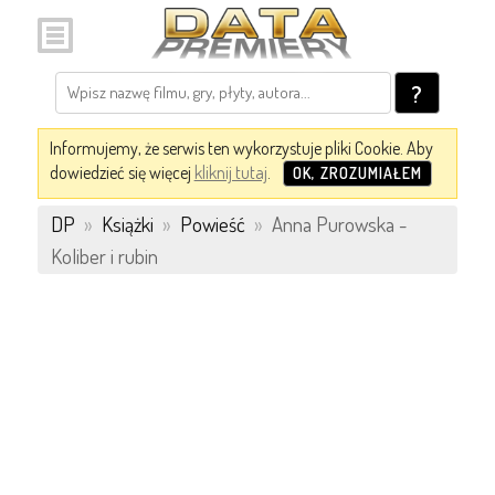
?
Informujemy, że serwis ten wykorzystuje pliki Cookie. Aby
dowiedzieć się więcej
kliknij tutaj
.
OK, ZROZUMIAŁEM
DP
»
Książki
»
Powieść
»
Anna Purowska -
Koliber i rubin