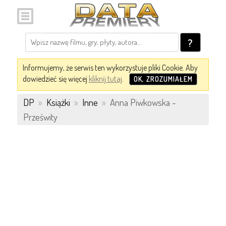
?
Informujemy, że serwis ten wykorzystuje pliki Cookie. Aby
dowiedzieć się więcej
kliknij tutaj
.
OK, ZROZUMIAŁEM
DP
»
Książki
»
Inne
»
Anna Piwkowska -
Prześwity