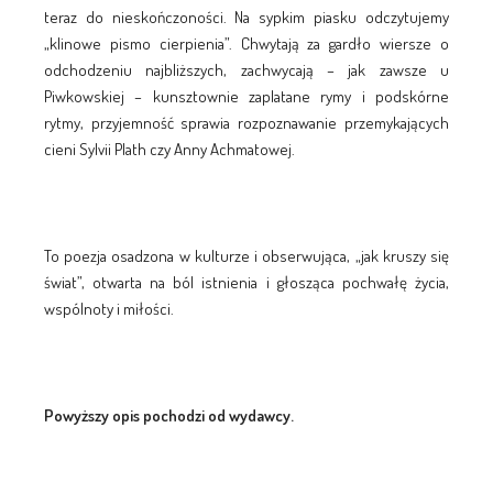
teraz do nieskończoności. Na sypkim piasku odczytujemy
„klinowe pismo cierpienia”. Chwytają za gardło wiersze o
odchodzeniu najbliższych, zachwycają – jak zawsze u
Piwkowskiej – kunsztownie zaplatane rymy i podskórne
rytmy, przyjemność sprawia rozpoznawanie przemykających
cieni Sylvii Plath czy Anny Achmatowej.
To poezja osadzona w kulturze i obserwująca, „jak kruszy się
świat”, otwarta na ból istnienia i głosząca pochwałę życia,
wspólnoty i miłości.
Powyższy opis pochodzi od wydawcy.